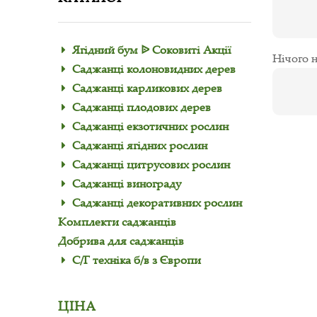
Ягідний бум ᐉ Соковиті Акції
Нічого н
Саджанці колоновидних дерев
Саджанці карликових дерев
Саджанці плодових дерев
Саджанці екзотичних рослин
Саджанці ягідних рослин
Саджанці цитрусових рослин
Саджанці винограду
Саджанці декоративних рослин
Комплекти саджанців
Добрива для саджанців
С/Г техніка б/в з Європи
ЦІНА