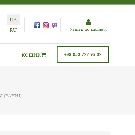
UA
Увiйти до кабiнету
RU
+38 050 777 95 07
КОШИК
 (РАННІ)