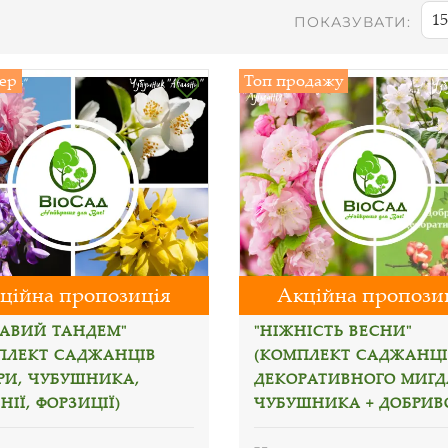
15
ПОКАЗУВАТИ:
ер
Топ продажу
ційна пропозиція
Акційна пропози
РАВИЙ ТАНДЕМ"
"НІЖНІСТЬ ВЕСНИ"
ПЛЕКТ САДЖАНЦІВ
(КОМПЛЕКТ САДЖАНЦІ
РИ, ЧУБУШНИКА,
ДЕКОРАТИВНОГО МИГД
НІЇ, ФОРЗИЦІЇ)
ЧУБУШНИКА + ДОБРИВ