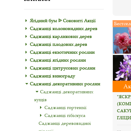
Ягідний бум ᐉ Соковиті Акції
Бестсел
Саджанці колоновидних дерев
Саджанці карликових дерев
Саджанці плодових дерев
Саджанці екзотичних рослин
Саджанці ягідних рослин
Саджанці цитрусових рослин
Саджанці винограду
Саджанці декоративних рослин
Ак
Саджанці декоративних
"ЯСК
кущів
(КОМ
Саджанці гортензії
САКУ
Саджанці гібіскуса
ГЛІЦИ
Саджанці деревовидної