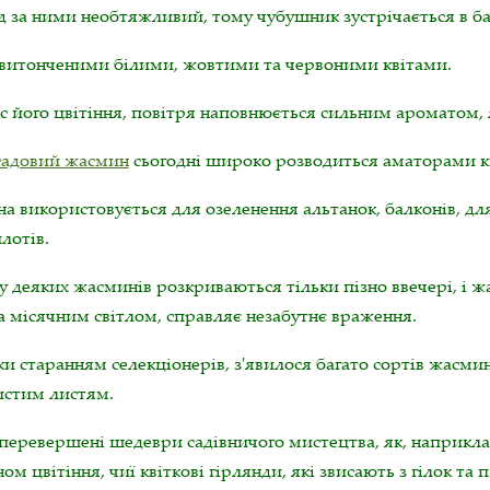
 за ними необтяжливий, тому чубушник зустрічається в ба
 витонченими білими, жовтими та червоними квітами.
с його цвітіння, повітря наповнюється сильним ароматом,
садовий жасмин
сьогодні широко розводиться аматорами к
а використовується для озеленення альтанок, балконів, дл
лотів.
у деяких жасминів розкриваються тільки пізно ввечері, і 
а місячним світлом, справляє незабутнє враження.
и старанням селекціонерів, з'явилося багато сортів жасми
истим листям.
перевершені шедеври садівничого мистецтва, як, наприклад
ом цвітіння, чиї квіткові гірлянди, які звисають з гілок та