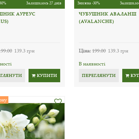
30%
Залишилось 27 днів
Знижка -30%
Залишилос
ШНИК АУРЕУС
ЧУБУШНИК АВАЛАНШ
US)
(AVALANCHE)
199.00
139.3 грн
Ціна:
199.00
139.3 грн
ності
В наявності
ЕГЛЯНУТИ
КУПИТИ
ПЕРЕГЛЯНУТИ
КУ
ону