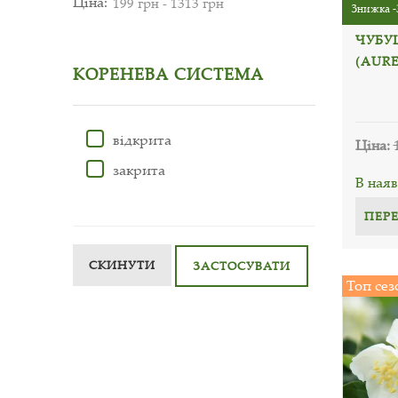
Ціна:
Знижка -
ЧУБУ
(AURE
КОРЕНЕВА СИСТЕМА
відкрита
Ціна:
закрита
В наяв
ПЕР
СКИНУТИ
ЗАСТОСУВАТИ
Топ сез