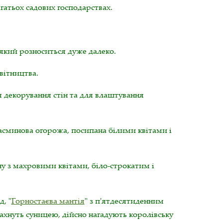
гатьох садових господарствах.
 який розноситься дуже далеко.
вітництва.
я декорування стін та для влаштування
жасминова огорожа, посипана білими квітами і
ну з махровими квітами, біло-строкатим і
, "
Горностаєва мантія
" з п'ятдесятиденним
 пахнуть суницею, дійсно нагадують королівську