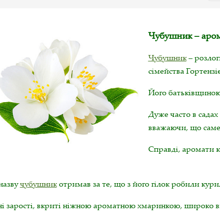
Чубушник – аром
Чубушник
– розлог
сімейства Гортензіє
Його батьківщиною 
Дуже часто в садах
вважаючи, що саме 
Справді, аромати к
назву
чубушник
отримав за те, що з його гілок робили кури
ні зарості, вкриті ніжною ароматною хмаринкою, широко 