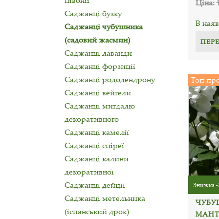
півонії
Ціна:
Саджанці бузку
В наяв
Саджанці чубушника
(садовий жасмин)
ПЕР
Саджанці лаванди
Саджанці форзиції
Саджанці рододендрону
Топ пр
Саджанці вейгели
Саджанці мигдалю
декоративного
Саджанці камелії
Саджанці спіреї
Саджанці калини
декоративної
Саджанці дейції
Знижка -
Саджанці метельника
ЧУБУ
(іспанський дрок)
МАНТ