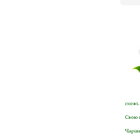
схожі.
Свою 
Чарів