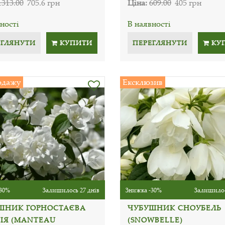
1313.00
705.6 грн
Ціна:
609.00
405 грн
ності
В наявності
ЕГЛЯНУТИ
КУПИТИ
ПЕРЕГЛЯНУТИ
КУ
одажу
Ексклюзив
30%
Залишилось 27 днів
Знижка -30%
Залишилос
ШНИК ГОРНОСТАЄВА
ЧУБУШНИК СНОУБЕЛЬ
ІЯ (MANTEAU
(SNOWBELLE)