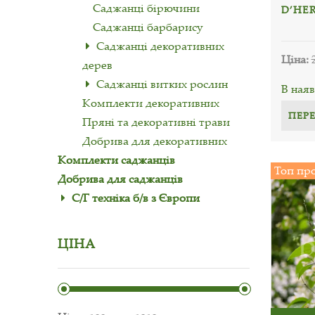
Саджанці бірючини
D’HE
Саджанці барбарису
Саджанці декоративних
Ціна:
дерев
Саджанці витких рослин
В наяв
Комплекти декоративних
ПЕР
Пряні та декоративні трави
Добрива для декоративних
Комплекти саджанців
Топ пр
Добрива для саджанців
С/Г техніка б/в з Європи
ЦІНА