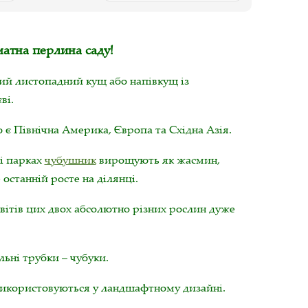
атна перлина саду!
ий листопадний кущ або напівкущ із
ві.
є Північна Америка, Європа та Східна Азія.
 і парках
чубушник
вирощують як жасмин,
останній росте на ділянці.
вітів цих двох абсолютно різних рослин дуже
льні трубки – чубуки.
використовуються у ландшафтному дизайні.