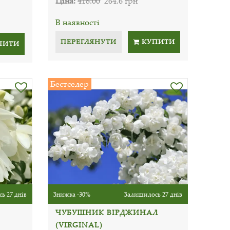
Ціна:
418.00
264.6 грн
В наявності
ПЕРЕГЛЯНУТИ
КУПИТИ
ПИТИ
Бестселер
ь 27 днів
Знижка -30%
Залишилось 27 днів
ЧУБУШНИК ВІРДЖИНАЛ
(VIRGINAL)