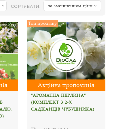
за зменшенням ціни
СОРТУВАТИ:
Топ продажу
ція
Акційна пропозиція
"АРОМАТНА ПЕРЛИНА"
В
(КОМПЛЕКТ З 2-Х
АЛЮ,
САДЖАНЦІВ ЧУБУШНИКА)
О)