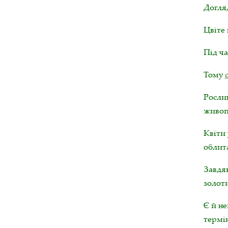
Догляд
Цвіте
Під ча
Тому
Рослин
живоп
Квіти 
облит
Завдяк
золот
Є й не
термін