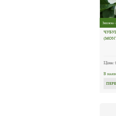
Знижка -
ЧУБУ
(MON
Ціна:
В наяв
ПЕР