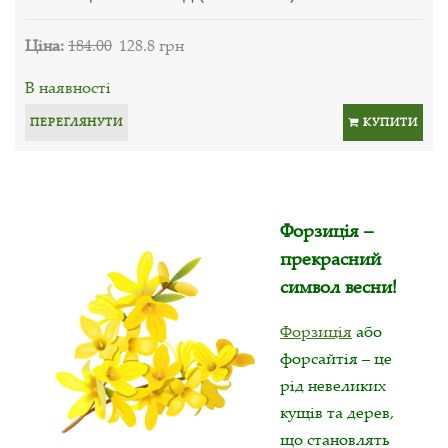
Ціна:
184.00
128.8 грн
В наявності
ПЕРЕГЛЯНУТИ
КУПИТИ
Форзиція –
прекрасний
символ весни!
Форзиція
або
форсайтія – це
рід невеликих
кущів та дерев,
що становлять