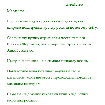
сімейство
Маслинові.
Рід форзицій дуже давній і це підтверджує
широке поширення ареалу рослин по всьому світу.
Свою назву кущик отримав на честь вченого
Вільяма Форсайта, який першим привіз його до
Англії з Китаю.
Квітуча
форзиція
– це символ приходу весни.
Найчастіше вона починає радувати своїм
цвітінням, коли ще стоїть прохолодна погода із
зимовим повітрям.
Саме це і відрізняє яскравий кущик від інших
весняних рослин.