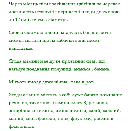
Через місяць після закінчення цвітіння на деревах
достигають незвичні викривлені плоди довжиною
до 12 см і 5-6 см в діаметрі.
Своєю формою плоди нагадують банани, хоча
можна сказати що на кабачки вони схожі
найбільше.
Ягода азіміни має дуже приємний смак, що
нагадує поєднання полуниці, ананаса і банана.
М’якоть плоду дуже ніжна і тане в роті.
Ягоди азіміни містять в собі дуже багато поживних
речовин, таких як: вітаміни класу В, ретинол,
аскорбінова кислота, амінокислоти, калій, кальцій,
магній, мідь, фосфор, цинк, фруктозу, рослинні
флавоноїди.