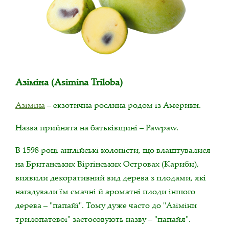
Азіміна (Asimina Triloba)
Азіміна
– екзотична рослина родом із Америки.
Назва прийнята на батьківщині – Pawpaw.
В 1598 році англійські колоністи, що влаштувалися
на Британських Віргінських Островах (Кариби),
виявили декоративний вид дерева з плодами, які
нагадували їм смачні й ароматні плоди іншого
дерева – "папайї". Тому дуже часто до "Азіміни
трилопатевої" застосовують назву – "папайя".