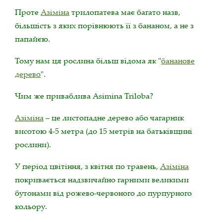
Проте
Азіміна
трилопатева має багато назв,
більшість з яких порівнюють її з бананом, а не з
папайєю.
Тому нам ця рослина більш відома як "
бананове
дерево
".
Чим же приваблива Asimina Triloba?
Азіміна
– це листопадне дерево або чагарник
висотою 4-5 метра (до 15 метрів на батьківщині
рослини).
У період цвітіння, з квітня по травень,
Азіміна
покривається надзвичайно гарними великими
бутонами від рожево-червоного до пурпурного
кольору.