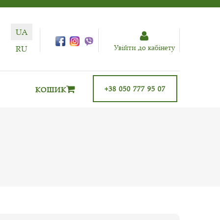
UA
Увiйти до кабiнету
RU
+38 050 777 95 07
КОШИК