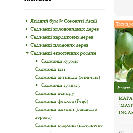
Ягідний бум ᐉ Соковиті Акції
Топ пр
Саджанці колоновидних дерев
Саджанці карликових дерев
Саджанці плодових дерев
Саджанці екзотичних рослин
Саджанці хурми
Саджанці ківі
Саджанці актинідії (міні-ківі)
Саджанці гранату
Знижка -
Саджанці інжиру
МАРА
Саджанці фейхоа (Feijó)
"MAYP
Саджанці азіміни (бананове
INCA
дерево)
Саджанці кудранії (полуничне