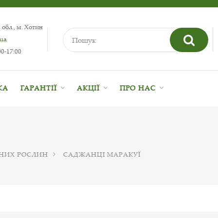
 обл., м. Хотин
.ua
0-17:00
КА
ГАРАНТІЇ
АКЦІЇ
ПРО НАС
НИХ РОСЛИН
САДЖАНЦІ МАРАКУЇ