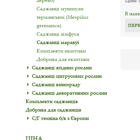
дерево)
Ціна:
Саджанці мушмули
В наяв
германської (Mespilus
germanica)
ПЕР
Саджанці зізіфуса
Саджанці маракуї
Комплекти екзотики
Добрива для екзотики
Саджанці ягідних рослин
Саджанці цитрусових рослин
Саджанці винограду
Саджанці декоративних рослин
Комплекти саджанців
Добрива для саджанців
С/Г техніка б/в з Європи
ЦІНА