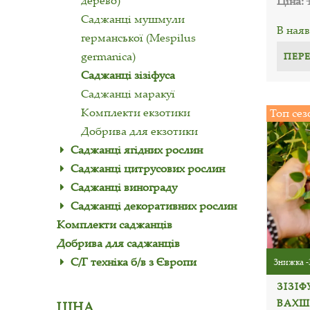
дерево)
Ціна:
Саджанці мушмули
В наяв
германської (Mespilus
germanica)
ПЕР
Саджанці зізіфуса
Саджанці маракуї
Комплекти екзотики
Топ сез
Добрива для екзотики
Саджанці ягідних рослин
Саджанці цитрусових рослин
Саджанці винограду
Саджанці декоративних рослин
Комплекти саджанців
Добрива для саджанців
С/Г техніка б/в з Європи
Знижка -
ЗІЗІФ
ВАХШ
ЦІНА