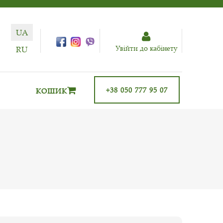
UA
Увiйти до кабiнету
RU
+38 050 777 95 07
КОШИК