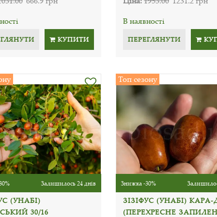
1031.00
666.9 грн
Ціна:
1953.00
1231.2 грн
ності
В наявності
ЕГЛЯНУТИ
КУПИТИ
ПЕРЕГЛЯНУТИ
КУ
ону
Топ сезону
30%
Залишилось 24 днів
Знижка -30%
Залишилос
УС (УНАБІ)
ЗІЗІФУС (УНАБІ) КАРА-
СЬКИЙ 30/16
(ПЕРЕХРЕСНЕ ЗАПИЛЕН