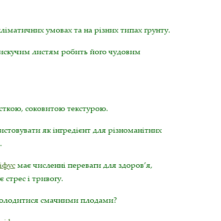
кліматичних умовах та на різних типах ґрунту.
лискучим листям робить його чудовим
усткою, соковитою текстурою.
товувати як інгредієнт для різноманітних
.
зіфус
має численні переваги для здоров’я,
стрес і тривогу.
насолодитися смачними плодами?