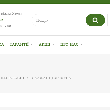
 обл., м. Хотин
.ua
0-17:00
КА
ГАРАНТІЇ
АКЦІЇ
ПРО НАС
НИХ РОСЛИН
САДЖАНЦІ ЗІЗІФУСА