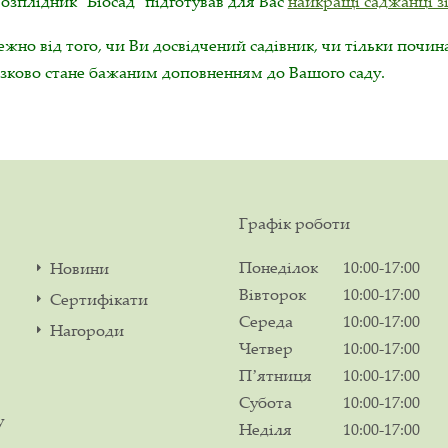
зплідник "Біосад" підготував для Вас
найкращі саджанці зі
жно від того, чи Ви досвідчений садівник, чи тільки почина
язково стане бажаним доповненням до Вашого саду.
Графік роботи
Понеділок
10:00-17:00
Новини
Вівторок
10:00-17:00
Сертифікати
Середа
10:00-17:00
Нагороди
Четвер
10:00-17:00
Пʼятниця
10:00-17:00
Субота
10:00-17:00
у
Неділя
10:00-17:00