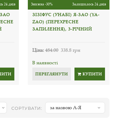
ь 24 днів
Знижка -30%
Залишилось 24 днів
-ЗАО
ЗІЗІФУС (УНАБІ) Я-ЗАО (YA-
РЕСНЕ
ZAO) (ПЕРЕХРЕСНЕ
Й
ЗАПИЛЕННЯ), 3-РІЧНИЙ
Ціна:
484.00
338.8 грн
В наявності
ПИТИ
ПЕРЕГЛЯНУТИ
КУПИТИ
за назвою А-Я
СОРТУВАТИ: