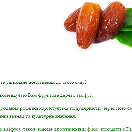
е унікальне доповнення до свого саду?
комендуємо Вам фруктове дерево
зізіфус
.
ародавня рослина користується популярністю через його с
ній вигляд та культурне значення.
 зізіфуса, також відоме як китайський
фінік
, походить з К