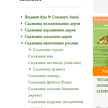
Ягідний бум ᐉ Соковиті Акції
Топ сез
Саджанці колоновидних дерев
Саджанці карликових дерев
Саджанці плодових дерев
Саджанці екзотичних рослин
Саджанці хурми
Саджанці ківі
Саджанці актинідії (міні-ківі)
Саджанці гранату
Ак
Саджанці інжиру
"ВІТ
Саджанці фейхоа (Feijó)
(КОМП
Саджанці азіміни (бананове
ЗІЗІФ
дерево)
Саджанці кудранії (полуничне