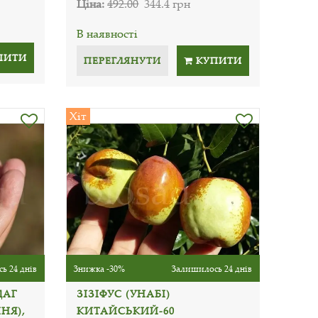
Ціна:
492.00
344.4 грн
В наявності
ПИТИ
ПЕРЕГЛЯНУТИ
КУПИТИ
Хіт
ь 24 днів
Знижка -30%
Залишилось 24 днів
ДАГ
ЗІЗІФУС (УНАБІ)
НЯ),
КИТАЙСЬКИЙ-60