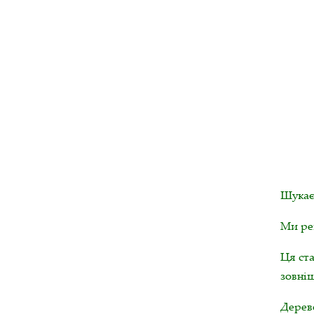
Шукаєт
Ми ре
Ця ст
зовніш
Дерево