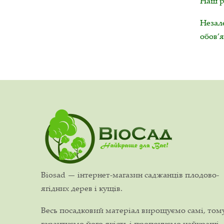
Наш ро
Незале
обов’
Biosad — інтернет-магазин саджанців плодово-
ягідних дерев і кущів.
Весь посадковий матеріал вирощуємо самі, том
гарантуємо його якість і пропонуємо найкращі