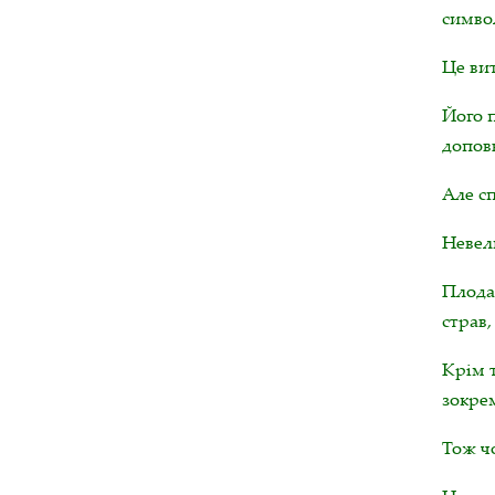
символ
Це вит
Його 
доповн
Але сп
Невели
Плода
страв,
Крім т
зокрем
Тож чо