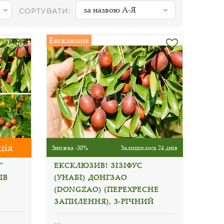
за назвою А-Я
СОРТУВАТИ:
Ексклюзив
ція
Знижка -30%
Залишилось 24 днів
"
ЕКСКЛЮЗИВ! ЗІЗІФУС
ІВ
(УНАБІ) ДОНГЗАО
(DONGZAO) (ПЕРЕХРЕСНЕ
ЗАПИЛЕННЯ), 3-РІЧНИЙ