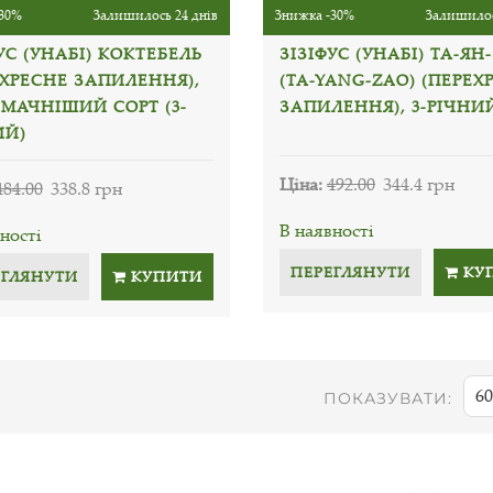
30%
Залишилось 24 днів
Знижка -30%
Залишилос
УС (УНАБІ) КОКТЕБЕЛЬ
ЗІЗІФУС (УНАБІ) ТА-ЯН
ЕХРЕСНЕ ЗАПИЛЕННЯ),
(TA-YANG-ZAO) (ПЕРЕХ
МАЧНІШИЙ СОРТ (3-
ЗАПИЛЕННЯ), 3-РІЧНИ
ИЙ)
Ціна:
492.00
344.4 грн
484.00
338.8 грн
В наявності
ності
ПЕРЕГЛЯНУТИ
КУ
ЕГЛЯНУТИ
КУПИТИ
60
ПОКАЗУВАТИ: