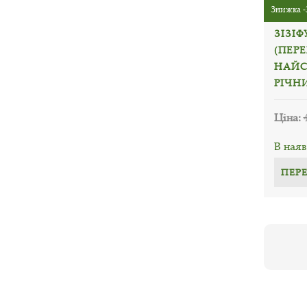
Знижка -
ЗІЗІФ
(ПЕР
НАЙС
РІЧН
Ціна:
В наяв
ПЕР