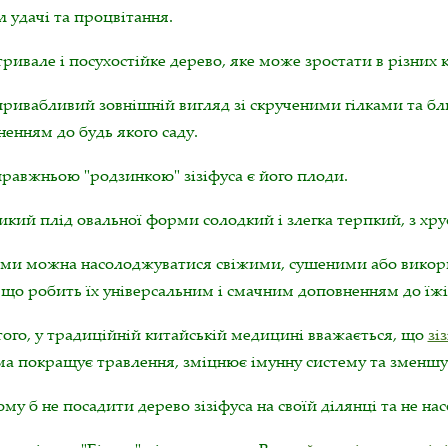
 удачі та процвітання.
ривале і посухостійке дерево, яке може зростати в різних 
привабливий зовнішній вигляд зі скрученими гілками та б
енням до будь якого саду.
равжньою "родзинкою" зізіфуса є його плоди.
кий плід овальної форми солодкий і злегка терпкий, з хр
ми можна насолоджуватися свіжими, сушеними або викорис
 що робить їх універсальним і смачним доповненням до їжі
ого, у традиційній китайській медицині вважається, що
зі
а покращує травлення, зміцнює імунну систему та зменшує 
му б не посадити дерево зізіфуса на своїй ділянці та не 