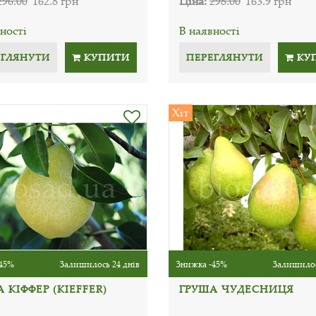
296.00
162.8 грн
Ціна:
298.00
163.9 грн
ності
В наявності
ЕГЛЯНУТИ
КУПИТИ
ПЕРЕГЛЯНУТИ
КУ
Хіт
45%
Залишилось 24 днів
Знижка -45%
Залишилос
 КІФФЕР (KIEFFER)
ГРУША ЧУДЕСНИЦЯ