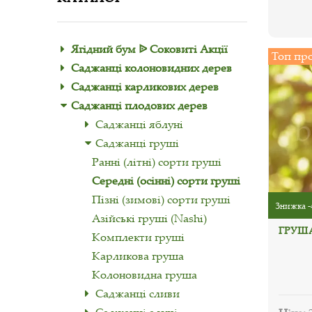
Ягідний бум ᐉ Соковиті Акції
Топ пр
Саджанці колоновидних дерев
Саджанці карликових дерев
Саджанці плодових дерев
Саджанці яблуні
Саджанці груші
Ранні (літні) сорти груші
Середні (осінні) сорти груші
Пізні (зимові) сорти груші
Знижка -
Азійські груші (Nashi)
ГРУШ
Комплекти груші
Карликова груша
Колоновидна груша
Саджанці сливи