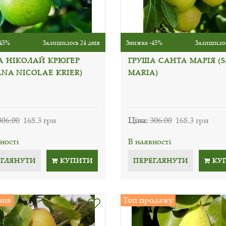
45%
Залишилось 24 днів
Знижка -45%
Залишилос
А НІКОЛАЙ КРЮГЕР
ГРУША САНТА МАРІЯ (
NA NICOLAE KRIER)
MARIA)
306.00
168.3 грн
Ціна:
306.00
168.3 грн
ності
В наявності
ЕГЛЯНУТИ
КУПИТИ
ПЕРЕГЛЯНУТИ
КУ
зив
Топ продажу