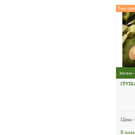
Топ пр
Знижка -
ГРУШ
Ціна:
В наяв