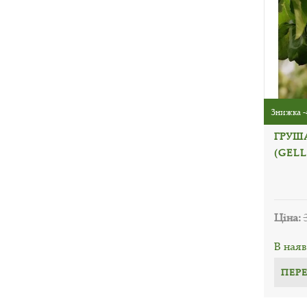
Знижка -
ГРУШ
(GELL
Ціна:
В наяв
ПЕР