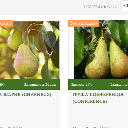
30
ПОКАЗУВАТИ:
одажу
Топ продажу
45%
Залишилось 24 днів
Знижка -45%
Залишилос
А ШАРНЕ (CHARNEUX)
ГРУША КОНФЕРЕНЦІЯ
(CONFERENCE)