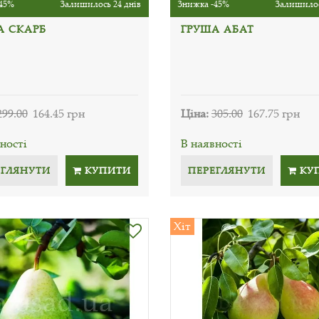
45%
Залишилось 24 днів
Знижка -45%
Залишилос
А СКАРБ
ГРУША АБАТ
299.00
164.45 грн
Ціна:
305.00
167.75 грн
ності
В наявності
ЕГЛЯНУТИ
КУПИТИ
ПЕРЕГЛЯНУТИ
КУ
Хіт