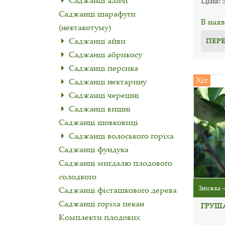
Саджанці аличі
Ціна:
Саджанці шарафуги
В наяв
(нектакотуму)
Саджанці айви
ПЕР
Саджанці абрикосу
Саджанці персика
Хіт
Саджанці нектарину
Саджанці черешні
Саджанці вишні
Саджанці шовковиці
Саджанці волоського горіха
Саджанці фундука
Саджанці мигдалю плодового
солодкого
Знижка -
Саджанці фісташкового дерева
Саджанці горіха пекан
ГРУША
Комплекти плодових