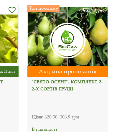
Топ продажу
Акційна пропозиція
ь 24 днів
АТ
"СВЯТО ОСЕНІ", КОМПЛЕКТ З
2-Х СОРТІВ ГРУШІ
Ціна:
620.00
306.9 грн
В наявності