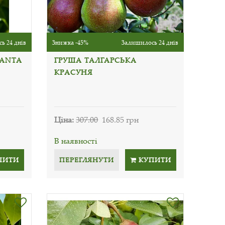
ь 24 днів
Знижка -45%
Залишилось 24 днів
SANTA
ГРУША ТАЛГАРСЬКА
КРАСУНЯ
Ціна:
307.00
168.85 грн
В наявності
ПИТИ
ПЕРЕГЛЯНУТИ
КУПИТИ