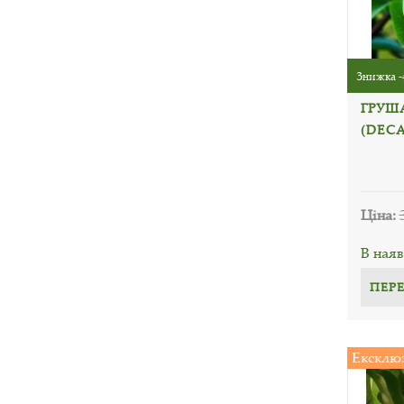
Знижка -
ГРУШ
(DECA
Ціна:
В наяв
ПЕР
Ексклю