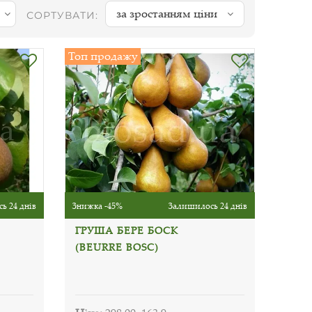
за зростанням ціни
СОРТУВАТИ:
Топ продажу
ь 24 днів
Знижка -45%
Залишилось 24 днів
ГРУША БЕРЕ БОСК
(BEURRE BOSC)