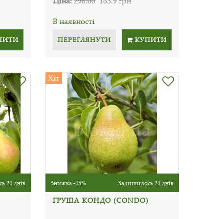
Ціна:
298.00
163.9 грн
В наявності
ПИТИ
ПЕРЕГЛЯНУТИ
КУПИТИ
Хіт
ь 24 днів
Знижка -45%
Залишилось 24 днів
ГРУША КОНДО (CONDO)