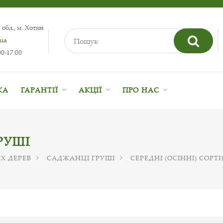
 обл., м. Хотин
.ua
0-17:00
КА
ГАРАНТІЇ
АКЦІЇ
ПРО НАС
РУШІ
Х ДЕРЕВ
САДЖАНЦІ ГРУШІ
СЕРЕДНІ (ОСІННІ) СОРТ