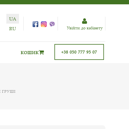
UA
Увiйти до кабiнету
RU
+38 050 777 95 07
КОШИК
И ГРУШІ