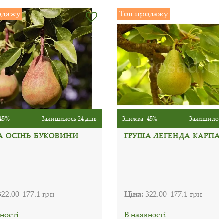
одажу
Топ продажу
45%
Залишилось 24 днів
Знижка -45%
Залишилос
А ОСІНЬ БУКОВИНИ
ГРУША ЛЕГЕНДА КАРП
322.00
177.1 грн
Ціна:
322.00
177.1 грн
ності
В наявності