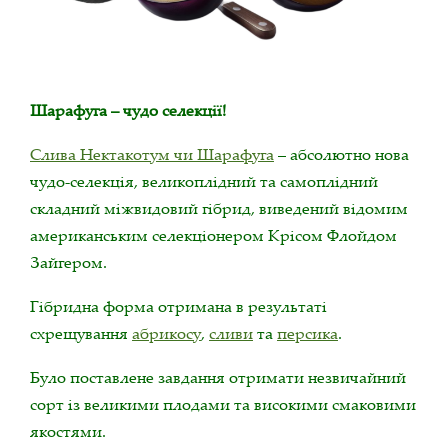
Шарафуга – чудо селекції!
Слива Нектакотум чи Шарафуга
– абсолютно нова
чудо-селекція, великоплідний та самоплідний
складний міжвидовий гібрид, виведений відомим
американським селекціонером Крісом Флойдом
Зайгером.
Гібридна форма отримана в результаті
схрещування
абрикосу
,
сливи
та
персика
.
Було поставлене завдання отримати незвичайний
сорт із великими плодами та високими смаковими
якостями.