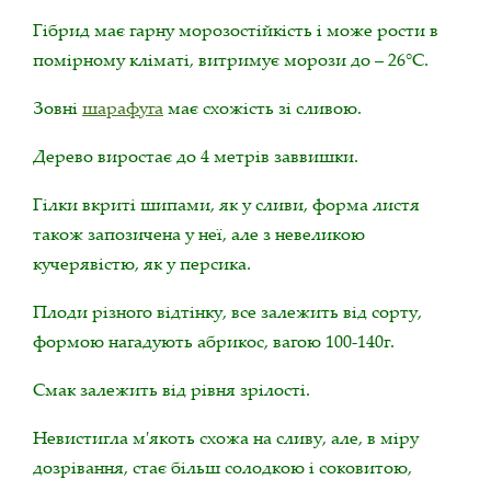
Гібрид має гарну морозостійкість і може рости в
помірному кліматі, витримує морози до – 26°С.
Зовні
шарафуга
має схожість зі сливою.
Дерево виростає до 4 метрів заввишки.
Гілки вкриті шипами, як у сливи, форма листя
також запозичена у неї, але з невеликою
кучерявістю, як у персика.
Плоди різного відтінку, все залежить від сорту,
формою нагадують абрикос, вагою 100-140г.
Смак залежить від рівня зрілості.
Невистигла м'якоть схожа на сливу, але, в міру
дозрівання, стає більш солодкою і соковитою,