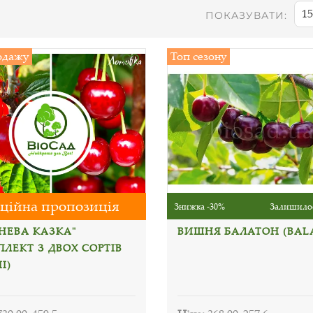
15
ПОКАЗУВАТИ:
одажу
Топ сезону
ційна пропозиція
Знижка -30%
Залишилос
НЕВА КАЗКА"
ВИШНЯ БАЛАТОН (BAL
ЛЕКТ З ДВОХ СОРТІВ
І)