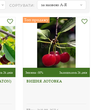
за назвою А-Я
СОРТУВАТИ:
Топ продажу
ь 26 днів
Знижка -30%
Залишилось 26 днів
ATON)
ВИШНЯ ЛОТОВКА