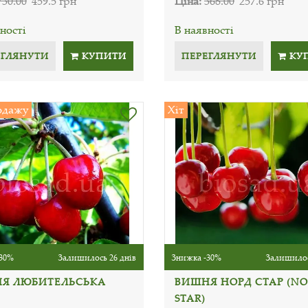
730.00
459.5 грн
Ціна:
368.00
257.6 грн
ності
В наявності
ЕГЛЯНУТИ
КУПИТИ
ПЕРЕГЛЯНУТИ
КУ
одажу
Хіт
30%
Залишилось 26 днів
Знижка -30%
Залишилос
Я ЛЮБИТЕЛЬСЬКА
ВИШНЯ НОРД СТАР (N
STAR)