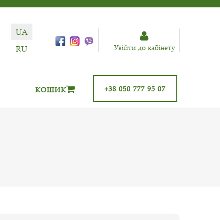
UA
Увiйти до кабiнету
RU
+38 050 777 95 07
КОШИК