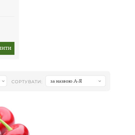
ПИТИ
за назвою А-Я
СОРТУВАТИ: