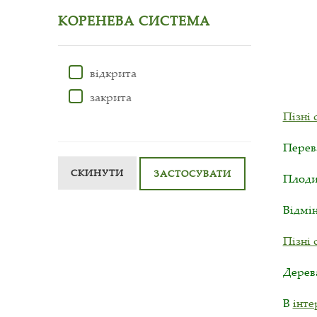
КОРЕНЕВА СИСТЕМА
відкрита
закрита
Пізні 
Перев
СКИНУТИ
ЗАСТОСУВАТИ
Плоди 
Відмі
Пізні 
Дерев
В
інте