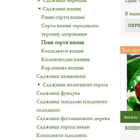
Саджанці черешні
Ціна:
Саджанці вишні
В наяв
Ранні сорти вишні
Сорта вишні середнього
ПЕР
терміну дозрівання
Пізні сорти вишні
Топ пр
Комплекти вишні
Колоновидна вишня
Карликова вишня
Саджанці шовковиці
Саджанці волоського горіха
Саджанці фундука
Саджанці мигдалю плодового
солодкого
Знижка -
Саджанці фісташкового дерева
Саджанці горіха пекан
ВИШН
Комплекти плодових