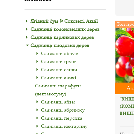
Ягідний бум ᐉ Соковиті Акції
Топ пр
Саджанці колоновидних дерев
Саджанці карликових дерев
Саджанці плодових дерев
Саджанці яблуні
Саджанці груші
Саджанці сливи
Саджанці аличі
Саджанці шарафуги
Ак
(нектакотуму)
"ВИШ
Саджанці айви
(КОМП
Саджанці абрикосу
ВИШН
Саджанці персика
Саджанці нектарину