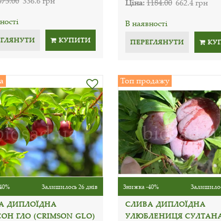
673.00
336.6 грн
Ціна:
1184.00
662.4 грн
ності
В наявності
ЕГЛЯНУТИ
КУПИТИ
ПЕРЕГЛЯНУТИ
КУ
а
Топ продажу
40%
Залишилось 26 днів
Знижка -40%
Залишилос
А ДИПЛОЇДНА
СЛИВА ДИПЛОЇДНА
ОН ГЛО (CRIMSON GLO)
УЛЮБЛЕНИЦЯ СУЛТАН