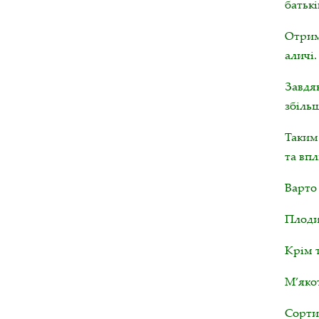
батьк
Отрима
аличі.
Завдя
збільш
Таким
та впл
Варто 
Плоди 
Крім т
М’якот
Сорти