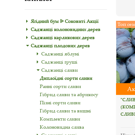
Ягідний бум ᐉ Соковиті Акції
Топ сез
Саджанці колоновидних дерев
Саджанці карликових дерев
Саджанці плодових дерев
Саджанці яблуні
Саджанці груші
Саджанці сливи
Диплоїдні сорти сливи
Ранні сорти сливи
Ак
Гібрид сливи та абрикосу
"СЛИ
Пізні сорти сливи
(КОМП
Гібрид сливи та вишні
СЛИВ
Комплекти сливи
Колоновидна слива