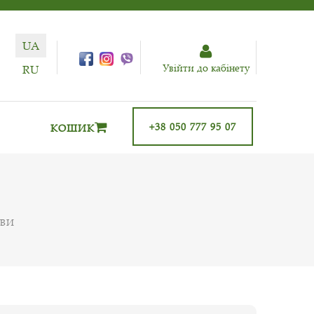
UA
Увiйти до кабiнету
RU
+38 050 777 95 07
КОШИК
ИВИ