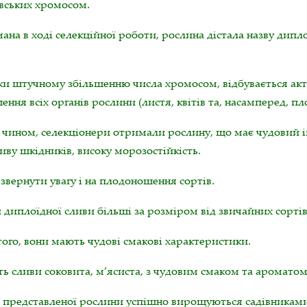
івських хромосом.
на в ході селекційної роботи, рослина дістала назву дипл
ки штучному збільшенню числа хромосом, відбувається акт
ення всіх органів рослини (листя, квітів та, насамперед, пло
 чином, селекціонери отримали рослину, що має чудовий ім
иву шкідників, високу морозостійкість.
звернути увагу і на плодоношення сортів.
диплоїдної сливи більші за розміром від звичайних сортів 
ого, вони мають чудові смакові характеристики.
ь сливи соковита, м’ясиста, з чудовим смаком та ароматом
 представленої рослини успішно вирощуються садівниками 