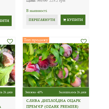
Ціна:
382.00
229.2 грн
В наявності
ПЕРЕГЛЯНУТИ
КУПИТИ
ПИТИ
Топ продажу
ь 26 днів
Знижка -40%
Залишилось 26 днів
СЛИВА ДИПЛОЇДНА ОЦАРК
А
ПРЕМ'ЄР (OZARK PREMIER)