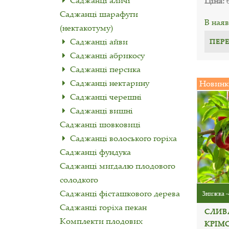
Саджанці аличі
Ціна:
Саджанці шарафуги
В наяв
(нектакотуму)
Саджанці айви
ПЕР
Саджанці абрикосу
Саджанці персика
Саджанці нектарину
Новинк
Саджанці черешні
Саджанці вишні
Саджанці шовковиці
Саджанці волоського горіха
Саджанці фундука
Саджанці мигдалю плодового
солодкого
Саджанці фісташкового дерева
Знижка -
Саджанці горіха пекан
СЛИВ
Комплекти плодових
КРІМС