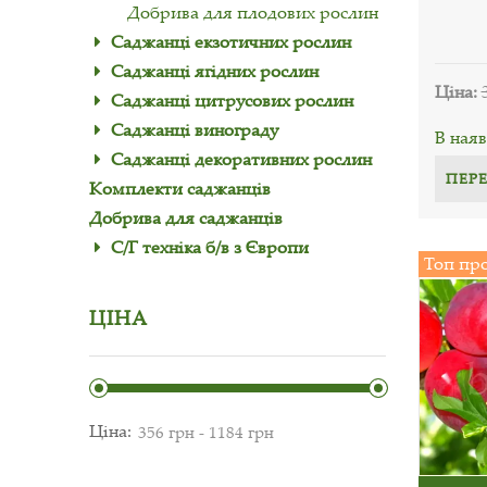
Добрива для плодових рослин
Саджанці екзотичних рослин
Саджанці ягідних рослин
Ціна:
Саджанці цитрусових рослин
Саджанці винограду
В наяв
Саджанці декоративних рослин
ПЕР
Комплекти саджанців
Добрива для саджанців
С/Г техніка б/в з Європи
Топ пр
ЦІНА
Ціна: