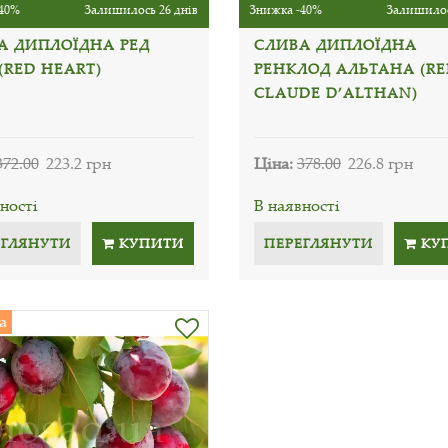
40%
Залишилось 26 днів
Знижка -40%
Залишилос
А ДИПЛОЇДНА РЕД
СЛИВА ДИПЛОЇДНА
(RED HEART)
РЕНКЛОД АЛЬТАНА (RE
CLAUDE D’ALTHAN)
372.00
223.2 грн
Ціна:
378.00
226.8 грн
ності
В наявності
ЕГЛЯНУТИ
КУПИТИ
ПЕРЕГЛЯНУТИ
КУ
а