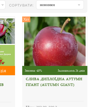
новинки
СОРТУВАТИ:
Хіт
ція
Знижка -40%
Залишилось 26 днів
СЛИВА ДИПЛОЇДНА АУТУМН
ІВ
ГІГАНТ (AUTUMN GIANT)