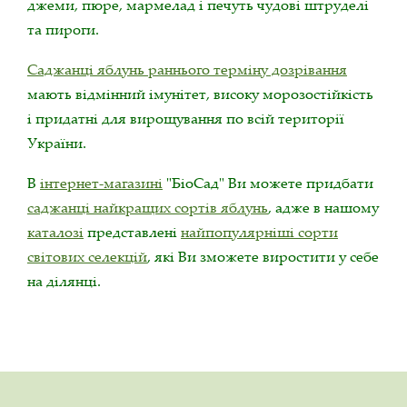
джеми, пюре, мармелад і печуть чудові штруделі
та пироги.
Саджанці яблунь раннього терміну дозрівання
мають відмінний імунітет, високу морозостійкість
і придатні для вирощування по всій території
України.
В
інтернет-магазині
"БіоСад" Ви можете придбати
саджанці найкращих сортів яблунь
, адже в нашому
каталозі
представлені
найпопулярніші сорти
світових селекцій
, які Ви зможете виростити у себе
на ділянці.