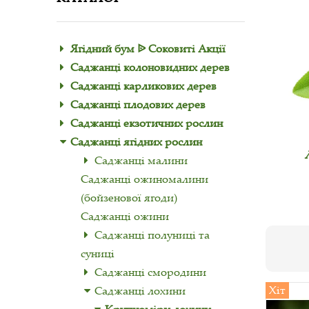
Ягідний бум ᐉ Соковиті Акції
Саджанці колоновидних дерев
Саджанці карликових дерев
Саджанці плодових дерев
Саджанці екзотичних рослин
Саджанці ягідних рослин
Саджанці малини
Саджанці ожиномалини
(бойзенової ягоди)
Саджанці ожини
Саджанці полуниці та
суниці
Саджанці смородини
Хіт
Саджанці лохини