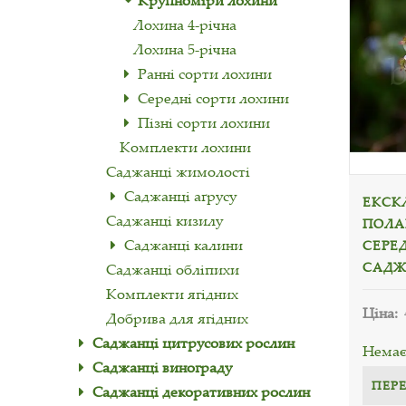
Крупноміри лохини
Лохина 4-річна
Лохина 5-річна
Ранні сорти лохини
Середні сорти лохини
Пізні сорти лохини
Комплекти лохини
Саджанці жимолості
Саджанці аґрусу
ЕКСК
Саджанці кизилу
ПОЛАР
Саджанці калини
СЕРЕД
САДЖ
Саджанці обліпихи
Комплекти ягідних
Ціна:
Добрива для ягідних
Саджанці цитрусових рослин
Немає 
Саджанці винограду
ПЕР
Саджанці декоративних рослин