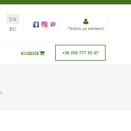
UA
Увiйти до кабiнету
RU
+38 050 777 95 07
КОШИК
И