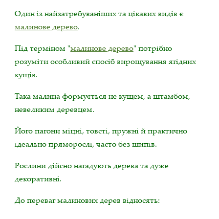
Один із найзатребуваніших та цікавих видів є
малинове дерево
.
Під терміном "
малинове дерево
" потрібно
розуміти особливий спосіб вирощування ягідних
кущів.
Така малина формується не кущем, а штамбом,
невеликим деревцем.
Його пагони міцні, товсті, пружні й практично
ідеально пряморослі, часто без шипів.
Рослини дійсно нагадують дерева та дуже
декоративні.
До переваг малинових дерев відносять: