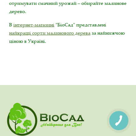
отримувати смачний урожай – обирайте малинове
дерево.
В
інтернет-магазині
"БіоСад" представлені
найкращі сорти малинового дерева
за найнижчою
ціною в Україні.