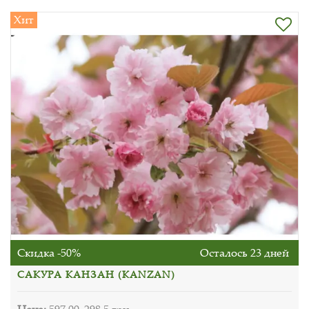
Хит
Скидка -50%
Осталось 23 дней
САКУРА КАНЗАН (KANZAN)
Цена:
597.00
298.5 грн