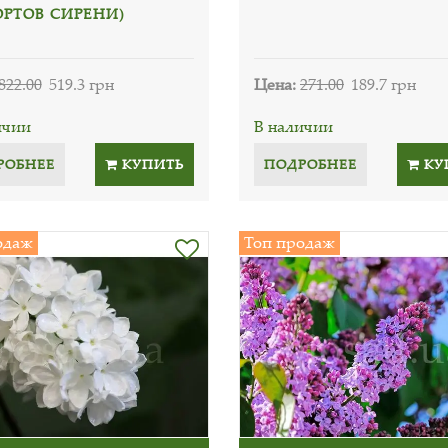
ОРТОВ СИРЕНИ)
822.00
519.3 грн
Цена:
271.00
189.7 грн
ичии
В наличии
РОБНЕЕ
КУПИТЬ
ПОДРОБНЕЕ
КУ
одаж
Топ продаж