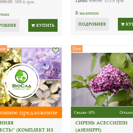
Цена:
830.00
523.8 грн
900.00
588.6 грн
В наличии
ичии
ПОДРОБНЕЕ
КУ
РОБНЕЕ
КУПИТЬ
ия
Хит
онное предложение
Скидка -30%
Осталос
ЕННЯЯ
СИРЕНЬ АСЕССИППИ
ЕСТЬ!" (КОМПЛЕКТ ИЗ
(ASESSIPPI)