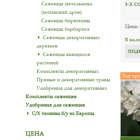
Саженцы метельника
3-Х С
(испанский дрок)
Саженцы бирючины
Цена:
Саженцы барбариса
Саженцы декоративных
В нал
деревьев
ПОД
Саженцы вьющихся
растений
Комплекты декоративных
Топ пр
Пряные и декоративные травы
Удобрения для декоративных
Комплекты саженцев
Удобрения для саженцев
С/Х техника б/у из Европы
ЦЕНА