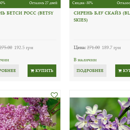
30%
Осталось 27 дней
Скидка -30%
Осталос
Ь БЕТСИ РОСС (BETSY
СИРЕНЬ БЛУ СКАЙЗ (B
SKIES)
275.00
192.5 грн
Цена:
271.00
189.7 грн
ичии
В наличии
РОБНЕЕ
КУПИТЬ
ПОДРОБНЕЕ
КУ