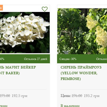
а
30%
Осталось 27 дней
Скидка -30%
Осталос
НЬ МАУНТ БЕЙКЕР
СИРЕНЬ ПРАЙМРОУЗ
NT BAKER)
(YELLOW WONDER,
PRIMROSE)
275.00
192.5 грн
Цена:
276.00
193.2 грн
ичии
В наличии