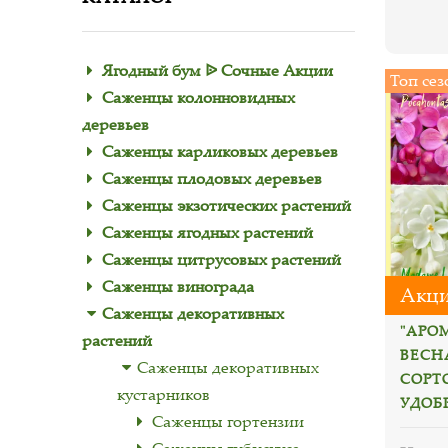
Ягодный бум ᐉ Сочные Акции
Топ сез
Саженцы колонновидных
деревьев
Саженцы карликовых деревьев
Саженцы плодовых деревьев
Саженцы экзотических растений
Саженцы ягодных растений
Саженцы цитрусовых растений
Саженцы винограда
Акци
Саженцы декоративных
"АРО
растений
ВЕСНА
Саженцы декоративных
СОРТ
кустарников
УДОБ
Саженцы гортензии