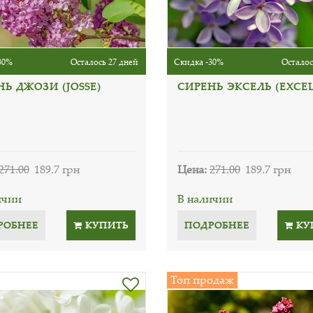
30%
Осталось 27 дней
Скидка -30%
Осталос
Ь ДЖОЗИ (JOSSE)
СИРЕНЬ ЭКСЕЛЬ (EXCEL
271.00
189.7 грн
Цена:
271.00
189.7 грн
ичии
В наличии
РОБНЕЕ
КУПИТЬ
ПОДРОБНЕЕ
КУ
Топ продаж