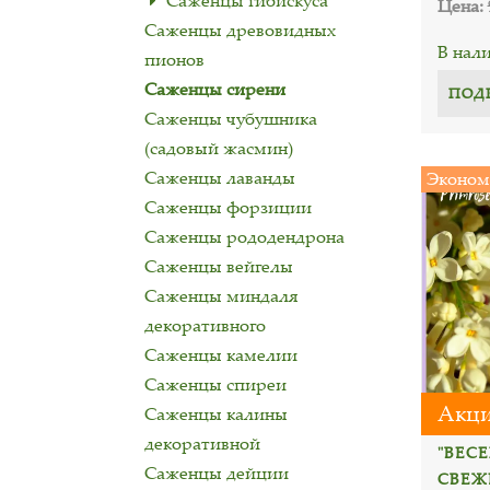
Саженцы гибискуса
Цена:
Саженцы древовидных
В нал
пионов
Саженцы сирени
ПОД
Саженцы чубушника
(садовый жасмин)
Саженцы лаванды
Эконом
Саженцы форзиции
Саженцы рододендрона
Саженцы вейгелы
Саженцы миндаля
декоративного
Саженцы камелии
Саженцы спиреи
Акци
Саженцы калины
декоративной
"ВЕС
Саженцы дейции
СВЕЖ