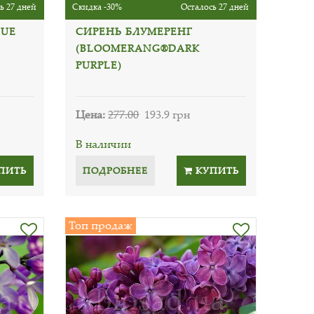
ь 27 дней
Скидка -30%
Осталось 27 дней
LUE
СИРЕНЬ БЛУМЕРЕНГ
(BLOOMERANG®DARK
PURPLE)
Цена:
277.00
193.9 грн
В наличии
ПИТЬ
ПОДРОБНЕЕ
КУПИТЬ
Топ продаж