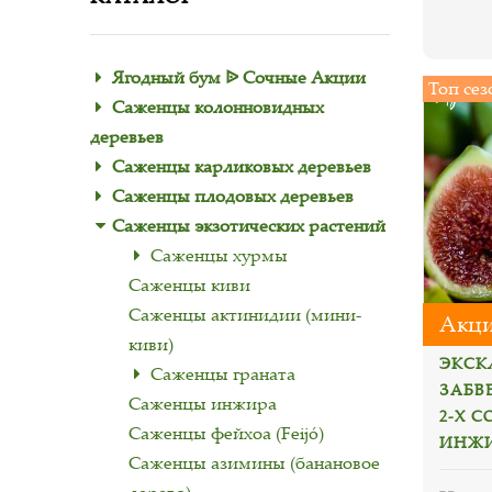
Ягодный бум ᐉ Сочные Акции
Топ сез
Саженцы колонновидных
деревьев
Саженцы карликовых деревьев
Саженцы плодовых деревьев
Саженцы экзотических растений
Саженцы хурмы
Саженцы киви
Саженцы актинидии (мини-
Акци
киви)
ЭКСК
Саженцы граната
ЗАБВ
Саженцы инжира
2-Х С
Саженцы фейхоа (Feijó)
ИНЖИ
Саженцы азимины (банановое