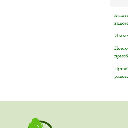
Экзот
видом
И мы у
Поэто
приоб
Приоб
радов