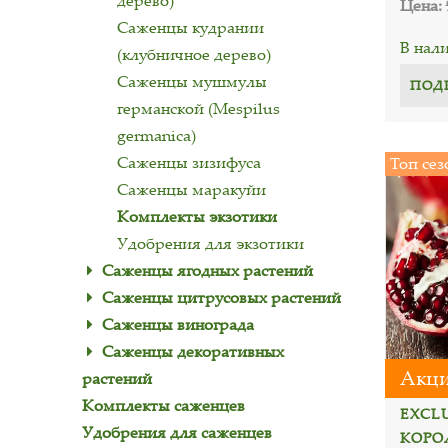
дерево)
Цена:
Саженцы кудрании
В нал
(клубничное дерево)
Саженцы мушмулы
ПОД
германской (Mespilus
germanica)
Саженцы зизифуса
Топ сез
Саженцы маракуйи
Комплекты экзотики
Удобрения для экзотики
Саженцы ягодных растений
Саженцы цитрусовых растений
Саженцы винограда
Саженцы декоративных
Акци
растений
Комплекты саженцев
EXCL
Удобрения для саженцев
КОРОЛ