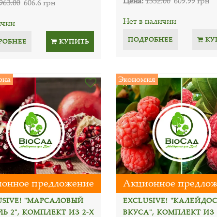
Цена:
1332.00
609.99 грн
963.00
606.6 грн
Нет в наличии
ичии
ПОДРОБНЕЕ
КУ
РОБНЕЕ
КУПИТЬ
она
Экономия
онное предложение
Акционное предло
USIVE! "МАРСАЛОВЫЙ
EXCLUSIVE! "КАЛЕЙДО
Ь 2", КОМПЛЕКТ ИЗ 2-Х
ВКУСА", КОМПЛЕКТ ИЗ 