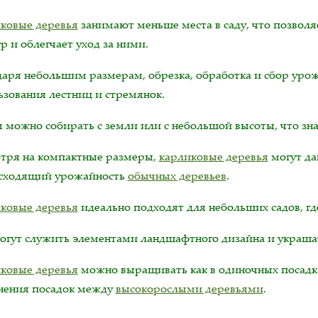
ковые деревья
занимают меньше места в саду, что позвол
р и облегчает уход за ними.
даря небольшим размерам, обрезка, обработка и сбор урож
ьзования лестниц и стремянок.
 можно собирать с земли или с небольшой высоты, что зна
тря на компактные размеры,
карликовые деревья
могут да
сходящий урожайность
обычных деревьев
.
ковые деревья
идеально подходят для небольших садов, гд
огут служить элементами ландшафтного дизайна и украшат
ковые деревья
можно выращивать как в одиночных посадках,
нения посадок между
высокорослыми деревьями
.