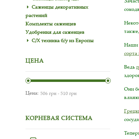
Зачас
Саженцы декоративных
сокод
растений
Неко
Комплекты саженцев
также,
Удобрения для саженцев
С/Х техника б/у из Европы
Наши 
сорта 
ЦЕНА
Ведь
г
здоро
Они б
Цена:
влияют
Грецк
КОРНЕВАЯ СИСТЕМА
сосуд
Тепер