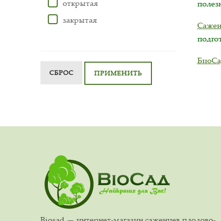
открытая
полез
закрытая
Сажен
подго
БиоСа
СБРОС
ПРИМЕНИТЬ
Biosad — интернет-магазин саженцев плодово-