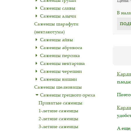
Саженцы груши
Цена:
Саженцы сливы
В нал
Саженцы алычи
Саженцы шарафуги
ПОД
(нектакотума)
Саженцы айвы
Саженцы абрикоса
Саженцы персика
Саженцы нектарина
Саженцы черешни
Карли
Саженцы вишни
плодам
Саженцы шелковицы
Поэто
Cаженцы грецкого ореха
Привитые саженцы
Карли
1-летние саженцы
удобст
2-летние саженцы
3-летние саженцы
А еще