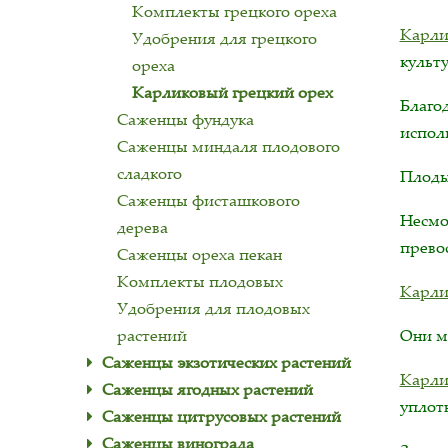
Комплекты грецкого ореха
Карли
Удобрения для грецкого
культу
ореха
Карликовый грецкий орех
Благо
Саженцы фундука
испол
Саженцы миндаля плодового
сладкого
Плоды
Саженцы фисташкового
Несмо
дерева
прево
Саженцы ореха пекан
Комплекты плодовых
Карли
Удобрения для плодовых
Они м
растений
Саженцы экзотических растений
Карли
Саженцы ягодных растений
уплот
Саженцы цитрусовых растений
Саженцы винограда