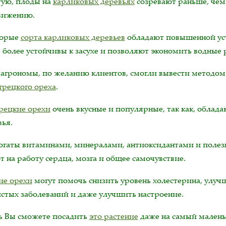
тую, плоды на
карликовых деревьях
созревают раньше, чем
вижению.
торые
сорта карликовых деревьев
обладают повышенной уст
 более устойчивы к засухе и позволяют экономить водные 
агрономы, по желанию клиентов, смогли вывести методом
грецкого ореха
.
рецкие орехи
очень вкусные и популярные, так как, облад
вья.
огаты витаминами, минералами, антиоксидантами и поле
 на работу сердца, мозга и общее самочувствие.
ие орехи
могут помочь снизить уровень холестерина, улучш
истых заболеваний и даже улучшить настроение.
ь Вы сможете посадить
это растение
даже на самый маленьк