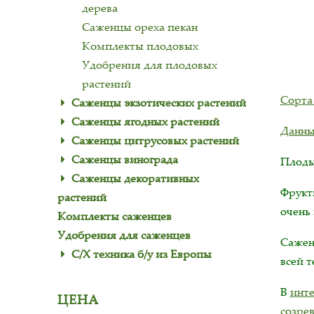
дерева
Саженцы ореха пекан
Комплекты плодовых
Удобрения для плодовых
растений
Сорта
Саженцы экзотических растений
Саженцы ягодных растений
Данны
Саженцы цитрусовых растений
Саженцы винограда
Плоды 
Саженцы декоративных
Фрукт
растений
очень
Комплекты саженцев
Удобрения для саженцев
Сажен
С/Х техника б/у из Европы
всей 
В
инте
ЦЕНА
созре