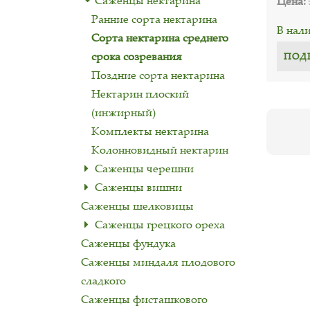
Саженцы нектарина
Цена:
Ранние сорта нектарина
В нал
Сорта нектарина среднего
срока созревания
ПОД
Поздние сорта нектарина
Нектарин плоский
(инжирный)
Комплекты нектарина
Колонновидный нектарин
Саженцы черешни
Саженцы вишни
Саженцы шелковицы
Cаженцы грецкого ореха
Саженцы фундука
Саженцы миндаля плодового
сладкого
Саженцы фисташкового