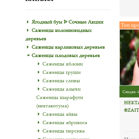
Ягодный бум ᐉ Сочные Акции
Топ пр
Саженцы колонновидных
деревьев
Саженцы карликовых деревьев
Саженцы плодовых деревьев
Саженцы яблони
Саженцы груши
Саженцы сливы
Саженцы алычи
Скидка -
Саженцы шарафуги
НЕКТА
(нектакотума)
®ZAI
Саженцы айвы
Саженцы абрикоса
Саженцы персика