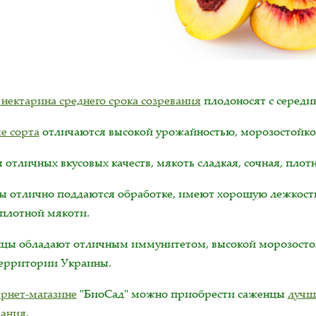
 нектарина среднего срока созревания
плодоносят с середин
е сорта
отличаются высокой урожайностью, морозостойко
отличных вкусовых качеств, мякоть сладкая, сочная, плотн
ы отлично поддаются обработке, имеют хорошую лежкость 
 плотной мякоти.
цы обладают отличным иммунитетом, высокой морозосто
территории Украины.
рнет-магазине
"БиоСад" можно приобрести саженцы
лучш
вания
.