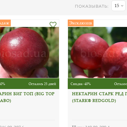
15
ПОКАЗЫВАТЬ:
одаж
Эксклюзив
40%
Осталось 25 дней
Скидка -40%
Осталос
РИН БИГ ТОП (BIG TOP
НЕКТАРИН СТАРК РЕД 
TABO)
(STARK® REDGOLD)