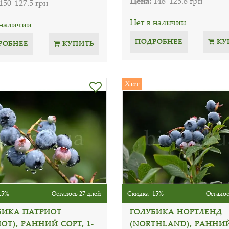
Цена:
148
125.8 грн
150
127.5 грн
Нет в наличии
 наличии
ПОДРОБНЕЕ
КУ
РОБНЕЕ
КУПИТЬ
Хит
15%
Осталось 27 дней
Скидка -15%
Осталос
БИКА ПАТРИОТ
ГОЛУБИКА НОРТЛЕНД
IOT), РАННИЙ СОРТ, 1-
(NORTHLAND), РАННИ