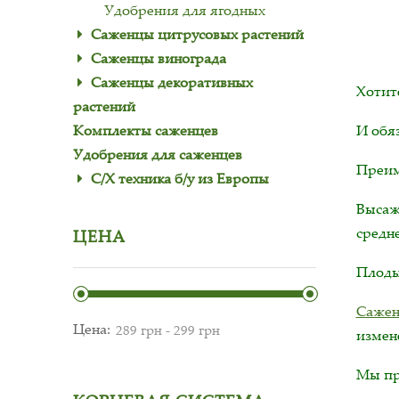
Удобрения для ягодных
Саженцы цитрусовых растений
Саженцы винограда
Саженцы декоративных
Хотит
растений
Комплекты саженцев
И обя
Удобрения для саженцев
Преим
С/Х техника б/у из Европы
Высаж
средн
ЦЕНА
Плоды
Сажен
Цена:
измен
Мы пр