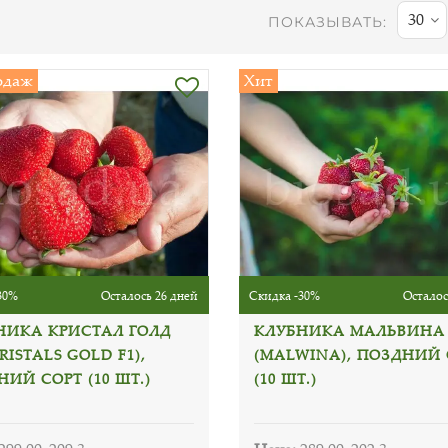
30
ПОКАЗЫВАТЬ:
одаж
Хит
30%
Осталось 26 дней
Скидка -30%
Осталос
НИКА КРИСТАЛ ГОЛД
КЛУБНИКА МАЛЬВИНА
KRISTALS GOLD F1),
(MALWINA), ПОЗДНИЙ 
ИЙ СОРТ (10 ШТ.)
(10 ШТ.)