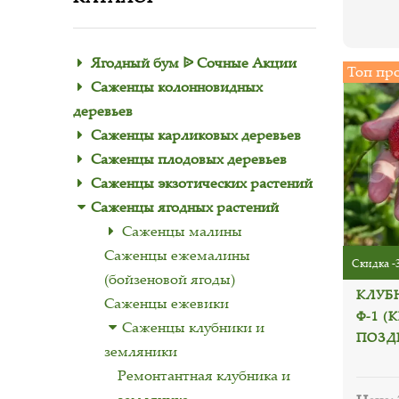
Ягодный бум ᐉ Сочные Акции
Топ пр
Саженцы колонновидных
деревьев
Саженцы карликовых деревьев
Саженцы плодовых деревьев
Саженцы экзотических растений
Саженцы ягодных растений
Саженцы малины
Саженцы ежемалины
Скидка -
(бойзеновой ягоды)
КЛУБ
Саженцы ежевики
Ф-1 (
Саженцы клубники и
ПОЗДН
земляники
Ремонтантная клубника и