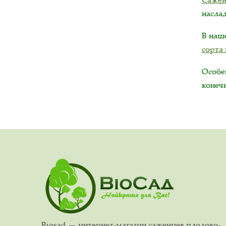
насла
В на
сорта
Особе
конечн
Biosad — интернет-магазин саженцев плодово-