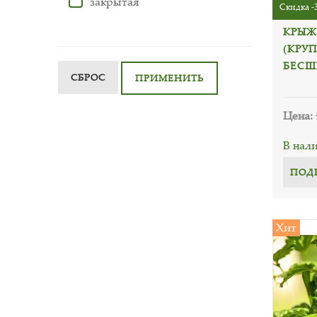
закрытая
Скидка -
КРЫЖ
(КРУ
БЕСШ
СБРОС
ПРИМЕНИТЬ
Цена:
В нал
ПОД
Хит