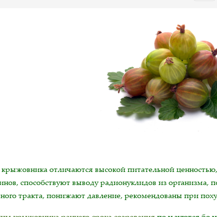
 крыжовника отличаются высокой питательной ценностью,
инов, способствуют выводу радионуклидов из организма, 
ного тракта, понижают давление, рекомендованы при пох
цы крыжовника раннего срока созревания
пользуются боль