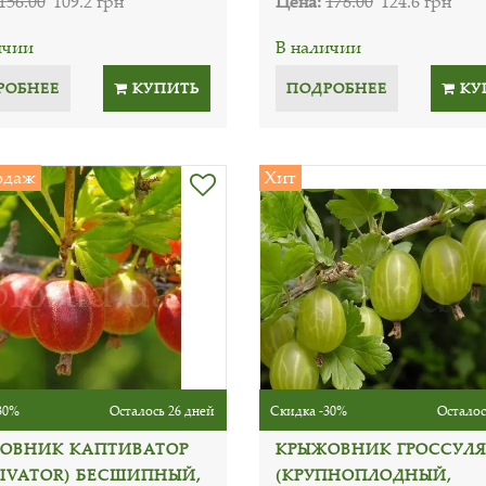
156.00
109.2 грн
Цена:
178.00
124.6 грн
ичии
В наличии
РОБНЕЕ
КУПИТЬ
ПОДРОБНЕЕ
КУ
одаж
Хит
30%
Осталось 26 дней
Скидка -30%
Осталос
ОВНИК КАПТИВАТОР
КРЫЖОВНИК ГРОССУЛЯ
TIVATOR) БЕСШИПНЫЙ,
(КРУПНОПЛОДНЫЙ,