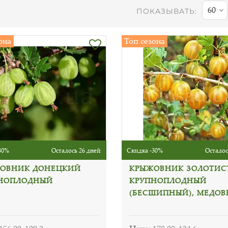
60
ПОКАЗЫВАТЬ:
она
Топ сезона
30%
Осталось 26 дней
Скидка -30%
Осталос
ОВНИК ДОНЕЦКИЙ
КРЫЖОВНИК ЗОЛОТИС
НОПЛОДНЫЙ
КРУПНОПЛОДНЫЙ
(БЕСШИПНЫЙ), МЕДО