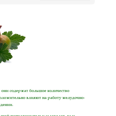
 они содержат большое количество
положительно влияют на работу желудочно-
удении.
шой популярностью у садоводов, ведь