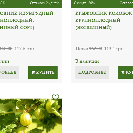
30%
Осталось 26 дней
Скидка -30%
Осталос
ОВНИК ИЗУМРУДНЫЙ
КРЫЖОВНИК КОЛОБОК
ПНОПЛОДНЫЙ,
КРУПНОПЛОДНЫЙ
ИПНЫЙ СОРТ)
(БЕСШИПНЫЙ)
168.00
117.6 грн
Цена:
162.00
113.4 грн
ичии
В наличии
РОБНЕЕ
КУПИТЬ
ПОДРОБНЕЕ
КУ