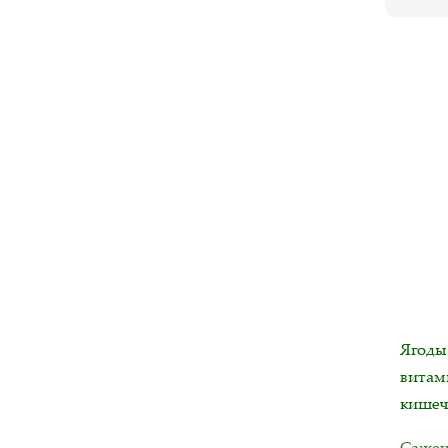
Ягоды
витам
кишеч
Сажен