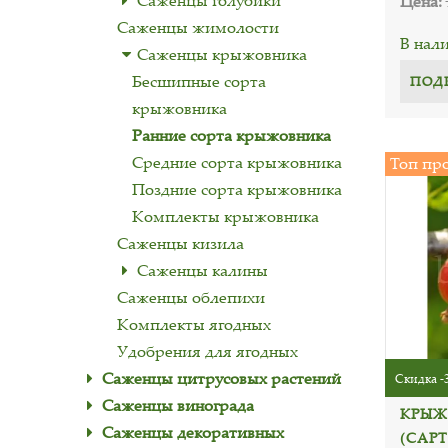
Саженцы голубики
Цена:
Саженцы жимолости
В нал
Саженцы крыжовника
Бесшипные сорта
ПОД
крыжовника
Ранние сорта крыжовника
Средние сорта крыжовника
Топ пр
Поздние сорта крыжовника
Комплекты крыжовника
Саженцы кизила
Саженцы калины
Саженцы облепихи
Комплекты ягодных
Удобрения для ягодных
Саженцы цитрусовых растений
Скидка -
Саженцы винограда
КРЫЖ
Саженцы декоративных
(CAP