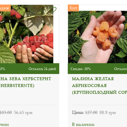
одаж
Хит
45%
Осталось 24 дней
Скидка -30%
Осталос
НА ЗЕВА ХЕРБСТЕРНТ
МАЛИНА ЖЕЛТАЯ
 HERBSTERNTE)
АБРИКОСОВАЯ
(КРУПНОПЛОДНЫЙ СОР
103.00
56.65 грн
Цена:
127.00
88.9 грн
ичии
В наличии