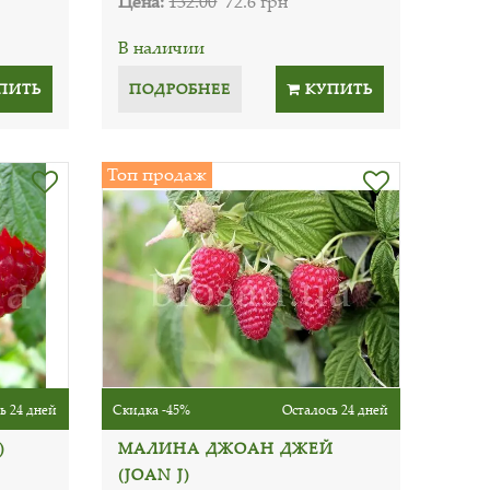
Цена:
132.00
72.6 грн
В наличии
ПИТЬ
ПОДРОБНЕЕ
КУПИТЬ
Топ продаж
ь 24 дней
Скидка -45%
Осталось 24 дней
)
МАЛИНА ДЖОАН ДЖЕЙ
(JOAN J)