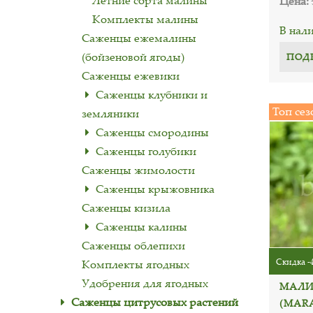
Летние сорта малины
Цена:
Комплекты малины
В нал
Саженцы ежемалины
(бойзеновой ягоды)
ПОД
Саженцы ежевики
Саженцы клубники и
Топ сез
земляники
Саженцы смородины
Саженцы голубики
Саженцы жимолости
Саженцы крыжовника
Саженцы кизила
Саженцы калины
Саженцы облепихи
Скидка -
Комплекты ягодных
Удобрения для ягодных
МАЛИ
Саженцы цитрусовых растений
(MARA