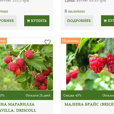
577.00
333.3 грн
Цена:
127.00
69.85 грн
ичии
В наличии
РОБНЕЕ
КУПИТЬ
ПОДРОБНЕЕ
КУ
она
Новинка
45%
Осталось 24 дней
Скидка -45%
Осталос
НА МАРАВИЛЛА
МАЛИНА БРАЙС (BRICE
VILLA, DRISCOLL