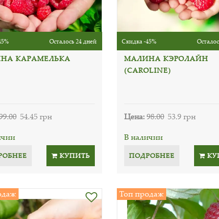
45%
Осталось 24 дней
Скидка -45%
Осталос
НА КАРАМЕЛЬКА
МАЛИНА КЭРОЛАЙН
(CAROLINE)
99.00
54.45 грн
Цена:
98.00
53.9 грн
ичии
В наличии
РОБНЕЕ
КУПИТЬ
ПОДРОБНЕЕ
КУ
одаж
Топ продаж