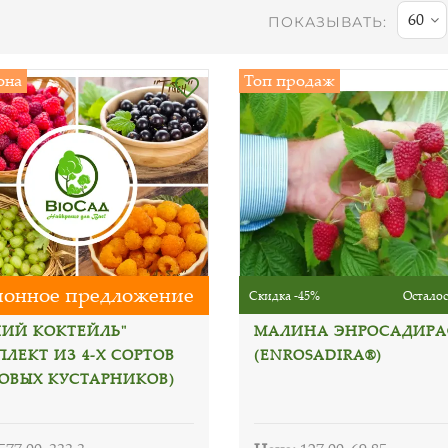
60
ПОКАЗЫВАТЬ:
она
Топ продаж
онное предложение
Скидка -45%
Осталос
НИЙ КОКТЕЙЛЬ"
МАЛИНА ЭНРОСАДИРА
ЛЕКТ ИЗ 4-Х СОРТОВ
(ENROSADIRA®)
ОВЫХ КУСТАРНИКОВ)