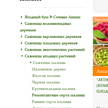
Ягодный бум ᐉ Сочные Акции
Топ сез
Саженцы колонновидных
деревьев
Саженцы карликовых деревьев
Саженцы плодовых деревьев
Саженцы экзотических растений
Саженцы ягодных растений
Саженцы малины
Малиновое дерево
Акци
Желтая малина
"ЛЕТ
Черная малина
(КОМП
Крупноплодная малина
ПЛОД
Ремонтантные сорта малины
Ранние сорта малины