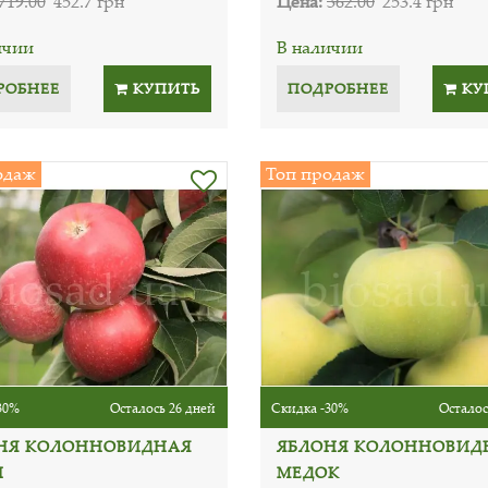
719.00
452.7 грн
Цена:
362.00
253.4 грн
ичии
В наличии
РОБНЕЕ
КУПИТЬ
ПОДРОБНЕЕ
КУ
одаж
Топ продаж
30%
Осталось 26 дней
Скидка -30%
Осталос
НЯ КОЛОННОВИДНАЯ
ЯБЛОНЯ КОЛОННОВИД
Н
МЕДОК