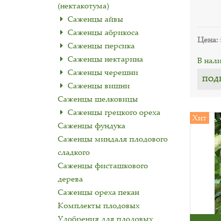
(нектакотума)
Саженцы айвы
Саженцы абрикоса
Цена:
Саженцы персика
Саженцы нектарина
В нал
Саженцы черешни
ПОД
Саженцы вишни
Саженцы шелковицы
Cаженцы грецкого ореха
Хит
Саженцы фундука
Саженцы миндаля плодового
сладкого
Саженцы фисташкового
дерева
Саженцы ореха пекан
Комплекты плодовых
Удобрения для плодовых