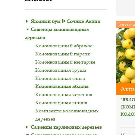
Ягодный бум ᐉ Сочные Акции
Топ сез
Саженцы колонновидных
деревьев
Колонновидный абрикос
Колонновидный персик
Колонновидный нектарин
Колонновидная груша
Колонновидная слива
Колонновидная яблоня
Акци
Колонновидная черешня
"ЯБЛ
Колонновидная вишня
(КОМ
Комплекты колонновидных
КОЛО
деревьев
Саженцы карликовых деревьев