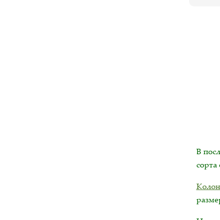
В пос
сорта
Колон
размер