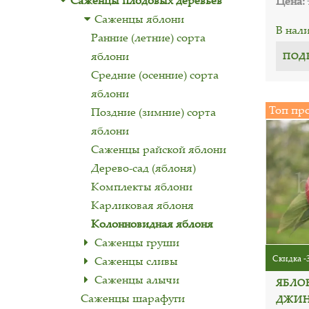
Саженцы плодовых деревьев
Цена:
Саженцы яблони
В нал
Ранние (летние) сорта
яблони
ПОД
Средние (осенние) сорта
яблони
Топ пр
Поздние (зимние) сорта
яблони
Саженцы райской яблони
Дерево-сад (яблоня)
Комплекты яблони
Карликовая яблоня
Колонновидная яблоня
Саженцы груши
Скидка -
Саженцы сливы
Саженцы алычи
ЯБЛО
Саженцы шарафуги
ДЖИ