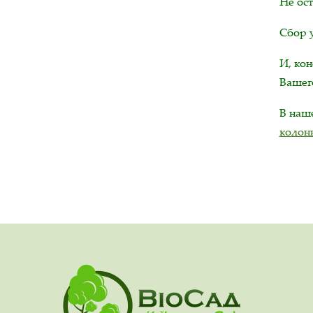
Не ос
Сбор у
И, ко
Вашего
В на
колон