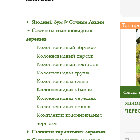
Ягодный бум ᐉ Сочные Акции
Топ пр
Саженцы колонновидных
деревьев
Колонновидный абрикос
Колонновидный персик
Колонновидный нектарин
Колонновидная груша
Колонновидная слива
Колонновидная яблоня
Скидка -
Колонновидная черешня
ЯБЛО
Колонновидная вишня
ЧЕРВ
Комплекты колонновидных
деревьев
Саженцы карликовых деревьев