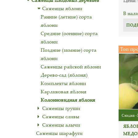
Саженцы плодовых деревьев
Цена:
Саженцы яблони
В нал
Ранние (летние) сорта
яблони
ПОД
Средние (осенние) сорта
яблони
Топ пр
Поздние (зимние) сорта
яблони
Саженцы райской яблони
Дерево-сад (яблоня)
Комплекты яблони
Карликовая яблоня
Колонновидная яблоня
Саженцы груши
Скидка -
Саженцы сливы
Саженцы алычи
ЯБЛО
Саженцы шарафуги
МЕДО