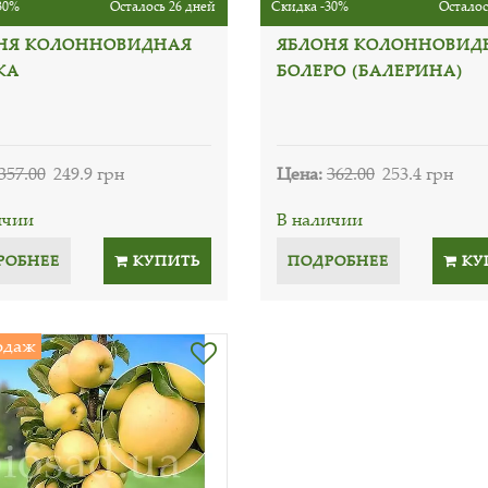
30%
Осталось 26 дней
Скидка -30%
Осталос
НЯ КОЛОННОВИДНАЯ
ЯБЛОНЯ КОЛОННОВИД
КА
БОЛЕРО (БАЛЕРИНА)
357.00
249.9 грн
Цена:
362.00
253.4 грн
ичии
В наличии
РОБНЕЕ
КУПИТЬ
ПОДРОБНЕЕ
КУ
одаж