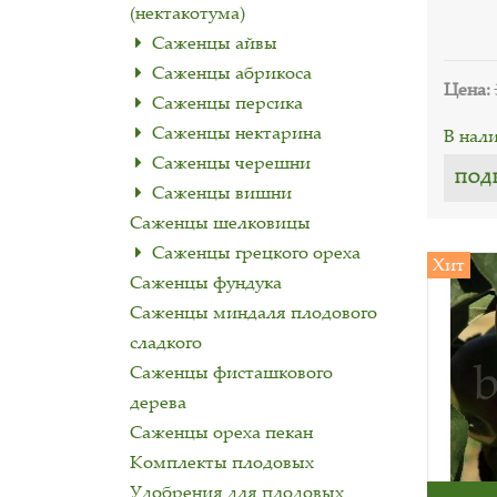
(нектакотума)
Саженцы айвы
Саженцы абрикоса
Цена:
Саженцы персика
Саженцы нектарина
В нал
Саженцы черешни
ПОД
Саженцы вишни
Саженцы шелковицы
Cаженцы грецкого ореха
Хит
Саженцы фундука
Саженцы миндаля плодового
сладкого
Саженцы фисташкового
дерева
Саженцы ореха пекан
Комплекты плодовых
Удобрения для плодовых