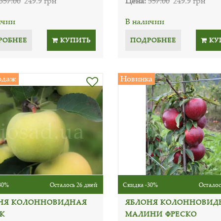
357.00
249.9 грн
Цена:
357.00
249.9 грн
ичии
В наличии
РОБНЕЕ
КУПИТЬ
ПОДРОБНЕЕ
КУ
одаж
Новинка
30%
Осталось 26 дней
Скидка -30%
Осталос
НЯ КОЛОННОВИДНАЯ
ЯБЛОНЯ КОЛОННОВИД
К
МАЛИНИ ФРЕСКО