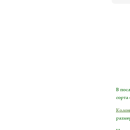
В пос
сорта
Колон
размер