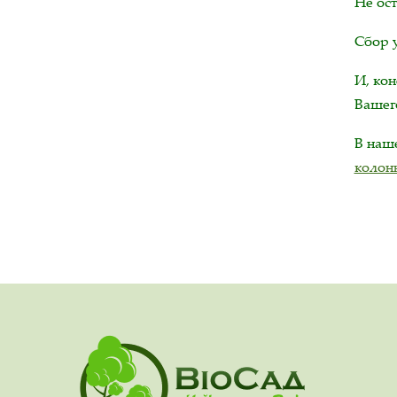
Не ос
Сбор у
И, ко
Вашего
В на
колон