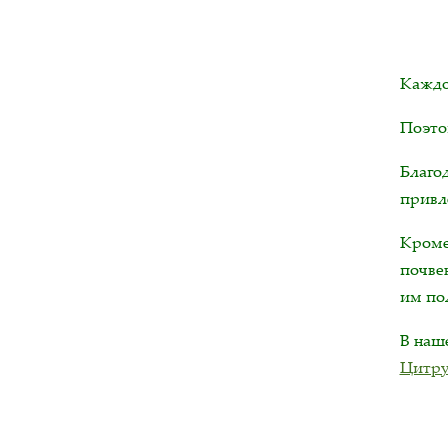
Каждо
Поэто
Благо
привл
Кроме
почве
им по
В на
Цитру