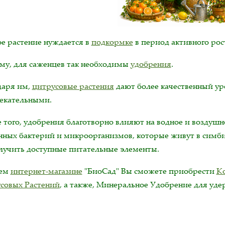
е растение нуждается в
подкормке
в период активного рос
му, для саженцев так необходимы
удобрения
.
даря им,
цитрусовые растения
дают более качественный ур
екательными.
 того, удобрения благотворно влияют на водное и воздушн
нных бактерий и микроорганизмов, которые живут в симби
лучить доступные питательные элементы.
шем
интернет-магазине
"БиоСад" Вы сможете приобрести
К
совых Растений
, а также, Минеральное Удобрение для уде