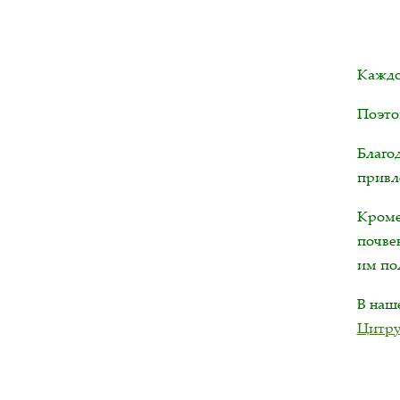
Каждо
Поэто
Благо
привл
Кроме
почве
им по
В на
Цитру