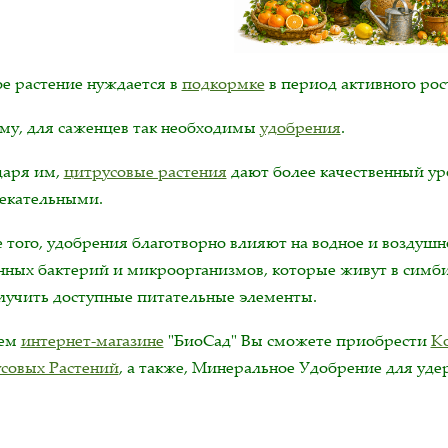
е растение нуждается в
подкормке
в период активного рос
му, для саженцев так необходимы
удобрения
.
даря им,
цитрусовые растения
дают более качественный ур
екательными.
 того, удобрения благотворно влияют на водное и воздушн
нных бактерий и микроорганизмов, которые живут в симби
лучить доступные питательные элементы.
шем
интернет-магазине
"БиоСад" Вы сможете приобрести
К
совых Растений
, а также, Минеральное Удобрение для уде