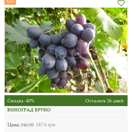
Хит
Скидка -40%
Осталось 26 дней
ВИНОГРАД БРУНО
Цена:
246.00
147.6 грн