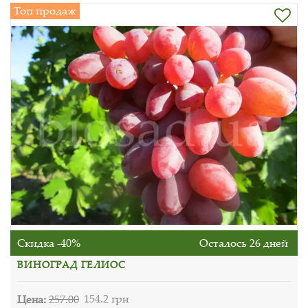
Топ продаж
Скидка -40%
Осталось 26 дней
ВИНОГРАД ГЕЛИОС
Цена:
257.00
154.2 грн