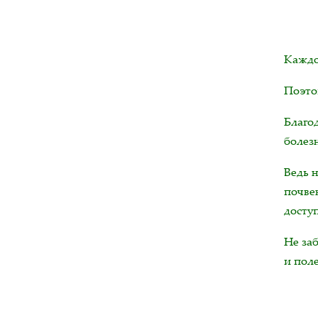
Каждое
Поэто
Благо
болез
Ведь 
почве
досту
Не за
и пол