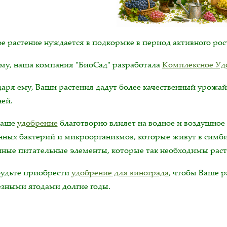
 растение нуждается в подкормке в период активного рост
му, наша компания "БиоСад" разработала
Комплексное Уд
даря ему, Ваши растения дадут более качественный урожа
ней.
наше
удобрение
благотворно влияет на водное и воздушное
нных бактерий и микроорганизмов, которые живут в симби
пные питательные элементы, которые так необходимы раст
будьте приобрести
удобрение для винограда
, чтобы Ваше р
езными ягодами долгие годы.