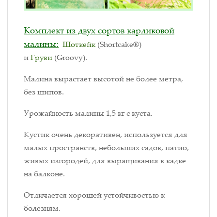
Комплект из двух сортов карликовой
малины:
Шоткейк
(Shortcake®)
и
Груви
(Groovy).
Малина вырастает высотой не более метра,
без шипов.
Урожайность малины 1,5 кг с куста.
Кустик очень декоративен, используется для
малых пространств, небольших садов, патио,
живых изгородей, для выращивания в кадке
на балконе.
Отличается хорошей устойчивостью к
болезням.