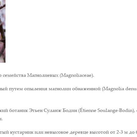
 семейства Магнолиевых (Magnoliaceae).
нный путем опыления магнолии обнаженной (Magnolia denu
ий ботаник Этьен Суланж Бодин (Étienne Soulange-Bodin)
и.
ый кустарник или невысокое деревце высотой от 2-3 м до 6