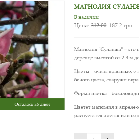
МАГНОЛИЯ СУЛАНЖ
В наличии
Цена:
312.00
187.2 грн
Магнолия "Суланжа" – это
деревце высотой от 2-3 м до
Цветы – очень красивые, с 
белого цвета, снаружи окр
Форма цветка – бокаловидн
Осталось 26 дней
Цветет магнолия в апреле-м
распустятся листья или од