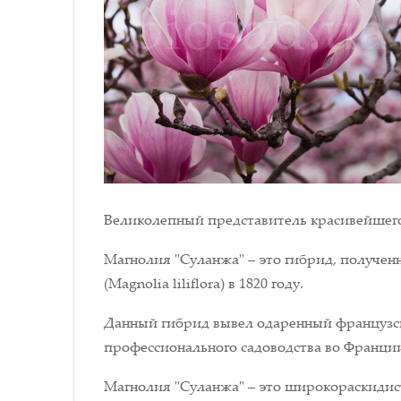
Великолепный представитель красивейшего
Магнолия "Суланжа" – это гибрид, получе
(Magnolia liliflora) в 1820 году.
Данный гибрид вывел одаренный французск
профессионального садоводства во Франци
Магнолия "Суланжа" – это широкораскидист