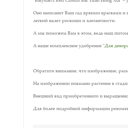
"Baiyuan's Red Clouds Bai Yuan Hong Xia" 
Оно наполнит Ваш сад яркими красками и 
легкий налет роскоши и элегантности.
А мы поможем Вам в этом, ведь наш питомн
А наше комплексное удобрение "
Для декор
Обратите внимание, что изображение, разм
На изображении показано растение в стади
Внешний вид приобретенного и выращенног
Для более подробной информации рекомен