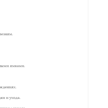
лезням.
чными ямками.
аждениях.
ки и ухода.