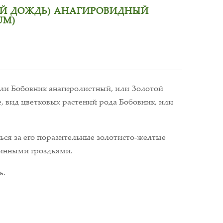
ОЙ ДОЖДЬ) АНАГИРОВИДНЫЙ
UM)
ли Бобовник анагиролистный, или Золотой
е, вид цветковых растений рода Бобовник, или
ься за его поразительные золотисто-желтые
линными гроздьями.
ь.