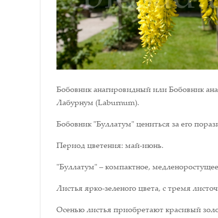
Бобовник анагировидный или Бобовник анаг
Лабурнум (Laburnum).
Бобовник "Буллатум" цениться за его пора
Период цветения: май-июнь.
"Буллатум" – компактное, медленоростущее 
Листья ярко-зеленого цвета, с тремя лист
Осенью листья приобретают красивый золо