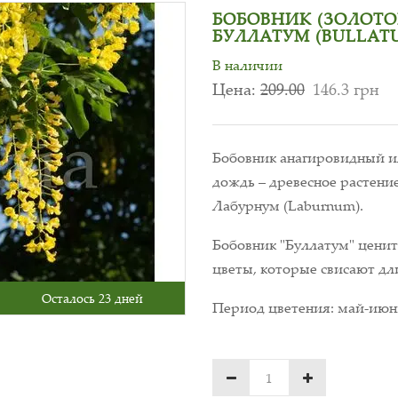
БОБОВНИК (ЗОЛОТ
БУЛЛАТУМ (BULLAT
В наличии
Цена:
209.00
146.3 грн
Бобовник анагировидный и
дождь – древесное растени
Лабурнум (Laburnum).
Бобовник "Буллатум" ценит
цветы, которые свисают д
Осталось 23 дней
Период цветения: май-июн