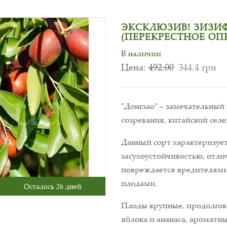
ЭКСКЛЮЗИВ! ЗИЗИФ
(ПЕРЕКРЕСТНОЕ ОП
В наличии
Цена:
492.00
344.4 грн
"Донгзао" – замечательный
созревания, китайской селе
Данный сорт характеризуе
засухоустойчивостью, отли
повреждается вредителями
плодами.
Осталось 26 дней
Плоды крупные, продолгова
яблока и ананаса, ароматны