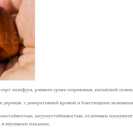
орт зизифуса, раннего срока созревания, китайской селек
е деревце, с декоративной кроной и блестящими зелеными
озостойкостью, засухоустойчивостью, отличным иммунитет
 и вкусными плодами.