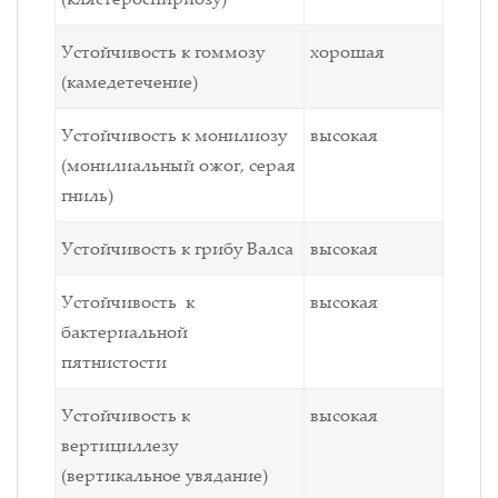
Устойчивость к гоммозу
хорошая
(камедетечение)
Устойчивость к монилиозу
высокая
(монилиальный ожог, серая
гниль)
Устойчивость к грибу Валса
высокая
Устойчивость к
высокая
бактериальной
пятнистости
Устойчивость к
высокая
вертициллезу
(вертикальное увядание)