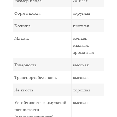
Размер плода
70-100 г
Форма плода
округлая
Кожица
плотная
Мякоть
сочная,
сладкая,
ароматная
Товарность
высокая
Транспортабельность
высокая
Лежкость
хорошая
Устойчивость к дырчатой
высокая
пятнистости
(клястероспириозу)