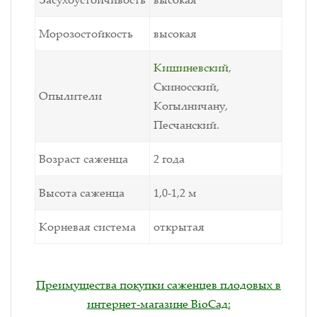
Морозостойкость
высокая
Кишиневский
,
Скиносский,
Опылители
Когылничану,
Песчанский.
Возраст саженца
2 года
Высота саженца
1,0-1,2 м
Корневая система
открытая
Преимущества покупки саженцев плодовых в
интернет-магазине BioСад: