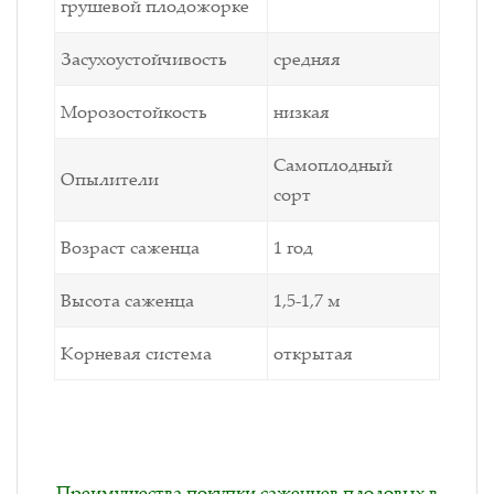
грушевой плодожорке
Засухоустойчивость
средняя
Морозостойкость
низкая
Самоплодный
Опылители
сорт
Возраст саженца
1 год
Высота саженца
1,5-1,7 м
Корневая система
открытая
Преимущества покупки саженцев плодовых в