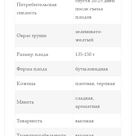
спустя 20-25 дней
Потребительская
после съема
спелость
плодов
зеленовато-
Окрас груши
желтый
Размер плода
135-150 г
Форма плода
бутыловидная
Кожица
плотная, терпкая
сладкая,
Мякоть
ароматная
Товарность
высокая
Транспортабельность
высокая