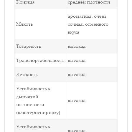
Кожица
средней плотности
ароматная, очень
Мякоть
сочная, отменного
вкуса
Товарность
высокая
Транспортабельность
высокая
Лежкость
высокая
Устойчивость к
дырчатой
высокая
пятнистости
(клястероспириозу)
Устойчивость к
высокая