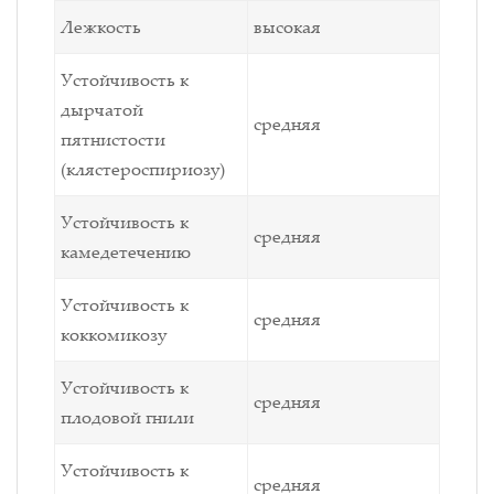
Лежкость
высокая
Устойчивость к
дырчатой
средняя
пятнистости
(клястероспириозу)
Устойчивость к
средняя
камедетечению
Устойчивость к
средняя
коккомикозу
Устойчивость к
средняя
плодовой гнили
Устойчивость к
средняя