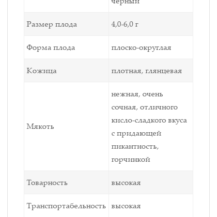
черный
Размер плода
4,0-6,0 г
Форма плода
плоско-округлая
Кожица
плотная, глянцевая
нежная, очень
сочная, отличного
кисло-сладкого вкуса
Мякоть
с придающей
пикантность,
горчинкой
Товарность
высокая
Транспортабельность
высокая