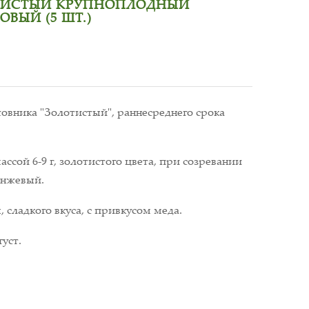
ТИСТЫЙ КРУПНОПЛОДНЫЙ
ВЫЙ (5 ШТ.)
вника "Золотистый", раннесреднего срока
ссой 6-9 г, золотистого цвета, при созревании
анжевый.
 сладкого вкуса, с привкусом меда.
густ.