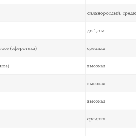
сильнорослый, сред
до 1,5 м
осе (сферотека)
средняя
иоз)
высокая
высокая
высокая
средняя