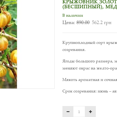
КРЫЖОВНИК ЗОЛО
(БЕСШИПНЫЙ), МЕДО
В наличии
Цена:
890.00
562.2 грн
Крупноплодный сорт крыжо
созревания.
Ягоды большого размера, ма
меняют окрас на желто-ор
Мякоть ароматная и сочная,
Срок созревания: июнь – ав