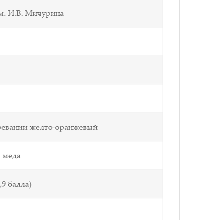
м. И.В. Мичурина
зревании желто-оранжевый
м меда
,9 балла)