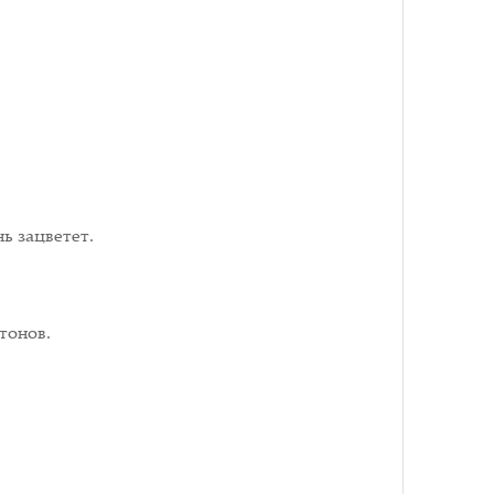
ь зацветет.
тонов.