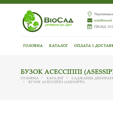
Чернівецька
info@biosad
ПН-НД: 10:0
ГОЛОВНА
КАТАЛОГ
ОПЛАТА І ДОСТАВ
БУЗОК АСЕССІППІ (ASESSIP
ГОЛОВНА
КАТАЛОГ
САДЖАНЦІ ДЕКОРАТ
БУЗОК АСЕССІППІ (ASESSIPPI)