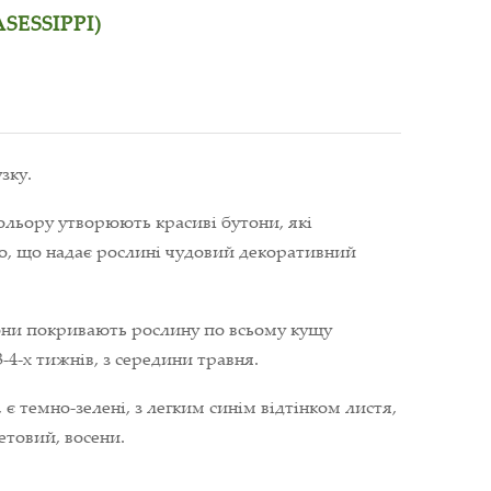
SESSIPPI)
зку.
ольору утворюють красиві бутони, які
, що надає рослині чудовий декоративний
тони покривають рослину по всьому кущу
-4-х тижнів, з середини травня.
є темно-зелені, з легким синім відтінком листя,
етовий, восени.