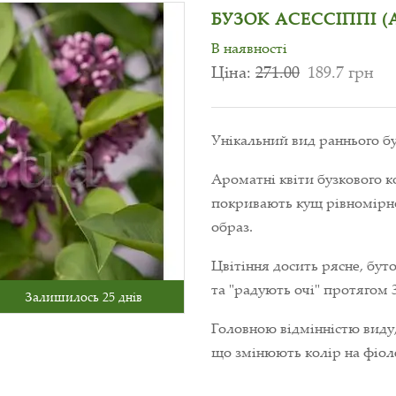
БУЗОК АСЕССІППІ (A
В наявності
Ціна:
271.00
189.7 грн
Унікальний вид раннього бу
Ароматні квіти бузкового к
покривають кущ рівномірно
образ.
Цвітіння досить рясне, бу
та "радують очі" протягом 3
Залишилось 25 днів
Головною відмінністю виду, 
що змінюють колір на фіол