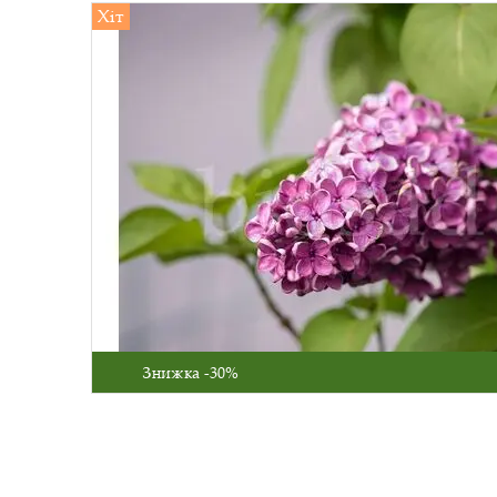
Хіт
Знижка -30%