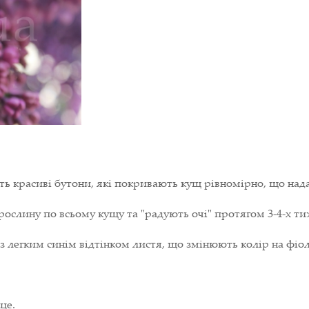
ь красиві бутони, які покривають кущ рівномірно, що над
ослину по всьому кущу та "радують очі" протягом 3-4-х тиж
 з легким синім відтінком листя, що змінюють колір на фіо
це.