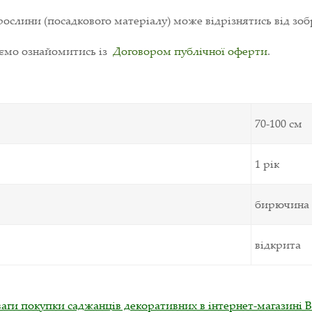
ослини (посадкового матеріалу) може відрізнятись від зоб
уємо ознайомитись із
Договором публічної оферти
.
70-100 см
1 рік
бирючина
відкрита
аги покупки саджанців декоративних в інтернет-магазині В