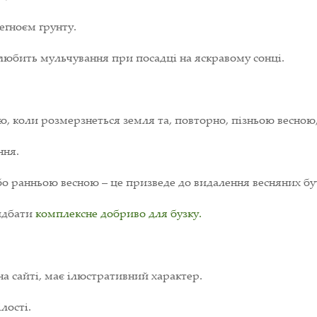
егноєм ґрунту.
 любить мульчування при посадці на яскравому сонці.
, коли розмерзнеться земля та, повторно, пізньою весною, 
ння.
бо ранньою весною – це призведе до видалення весняних бу
идбати
комплексне добриво для бузку.
на сайті, має ілюстративний характер.
лості.