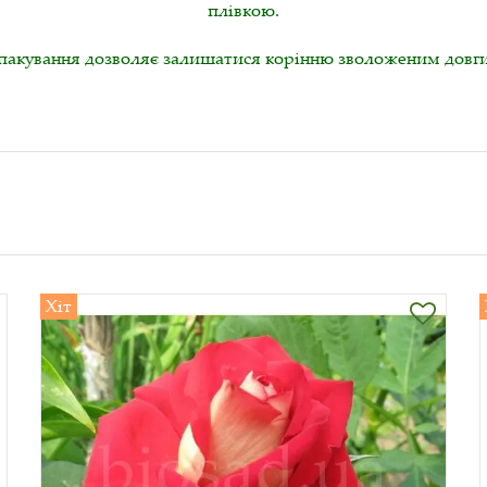
плівкою.
пакування дозволяє залишатися корінню зволоженим довги
Хіт