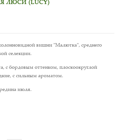
Я ЛЮСИ (LUCY)
колонновидной вишни "Малютка", среднего
кой селекции.
а, с бордовым оттенком, плоскоокруглой
дкие, с сильным ароматом.
ередина июля.