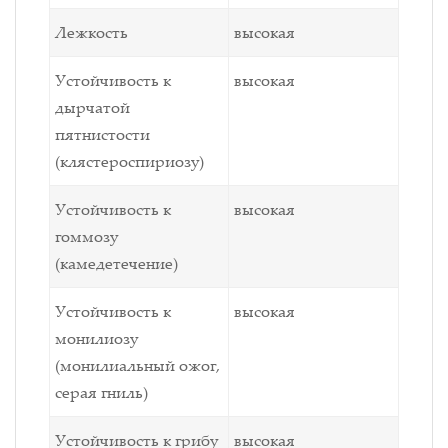
Лежкость
высокая
Устойчивость к
высокая
дырчатой
пятнистости
(клястероспириозу)
Устойчивость к
высокая
гоммозу
(камедетечение)
Устойчивость к
высокая
монилиозу
(монилиальный ожог,
серая гниль)
Устойчивость к грибу
высокая