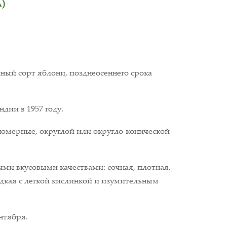
)
ый сорт яблони, позднеосеннего срока
дии в 1957 году.
номерные, округлой или округло-конической
ми вкусовыми качествами: сочная, плотная,
ладкая с легкой кислинкой и изумительным
нтября.