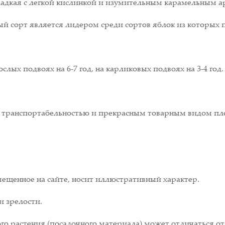
 сладкая с легкой кислинкой и изумительным карамельным 
ый сорт является лидером среди сортов яблок из которых 
лых подвоях на 6-7 год, на карликовых подвоях на 3-4 год.
 транспортабельностью и прекрасным товарным видом пл
ещенное на сайте, носит иллюстративный характер.
и зрелости.
о растения (посадочного материала) может отличаться от