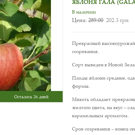
ЯБЛОНЯ ГАЛА (GALA
В наличии
Цена:
289.00
202.3 грн
Прекрасный высокоурожайн
созревания.
Сорт выведен в Новой Зелан
Плоды яблони средние, од
формы.
Осталось 26 дней
Мякоть обладает прекрасны
желтого цвета, на вкус – с
карамельным ароматом.
Срок созревания – конец се