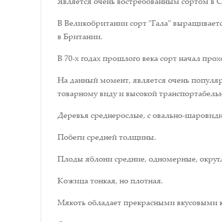
Является очень востребованным сортом в С
В Великобритании сорт "Гала" выращиваетс
в Британии.
В 70-х годах прошлого века сорт начал пр
На данный момент, является очень популя
товарному виду и высокой транспортабельн
Деревья среднерослые, с овально-шаровид
Побеги средней толщины.
Плоды яблони средние, одномерные, округ
Кожица тонкая, но плотная.
Мякоть обладает прекрасными вкусовыми ка