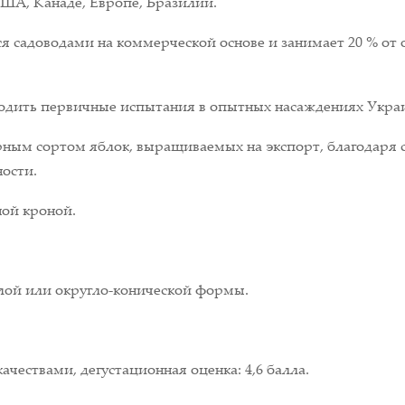
ША, Канаде, Европе, Бразилии.
я садоводами на коммерческой основе и занимает 20 % от
оходить первичные испытания в опытных насаждениях Укра
рным сортом яблок, выращиваемых на экспорт, благодаря 
ости.
ной кроной.
лой или округло-конической формы.
чествами, дегустационная оценка: 4,6 балла.