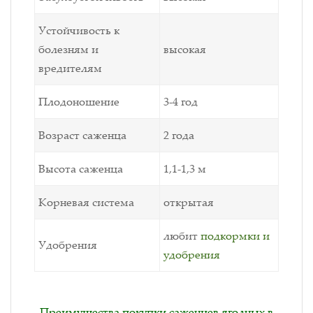
Устойчивость к
болезням и
высокая
вредителям
Плодоношение
3-4 год
Возраст саженца
2 года
Высота саженца
1,1-1,3 м
Корневая система
открытая
любит
подкормки и
Удобрения
удобрения
Преимущества покупки саженцев ягодных в