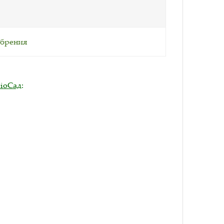
обрения
BioСад
: