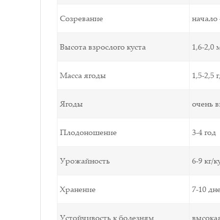
Созревание
начало 
Высота взрослого куста
1,6-2,0 
Масса ягоды
1,5-2,5
Ягоды
очень в
Плодоношение
3-4 год
Урожайность
6-9 кг/к
Хранение
7-10 дн
Устойчивость к болезням
высока