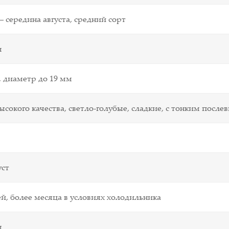
– середина августа, средний сорт
м
 г, диаметр до 19 мм
ысокого качества, светло-голубые, сладкие, с тонким посл
уст
ей, более месяца в условиях холодильника
я