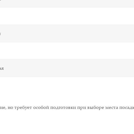
м
ая
е, но требует особой подготовки при выборе места посадк