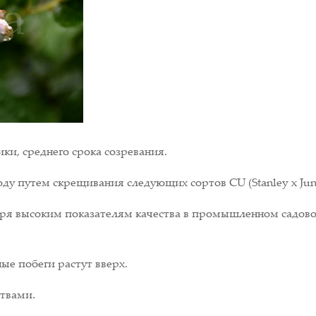
ки, среднего срока созревания.
у путем скрещивания следующих сортов CU (Stanley x June),
аря высоким показателям качества в промышленном садовод
ые побеги растут вверх.
твами.