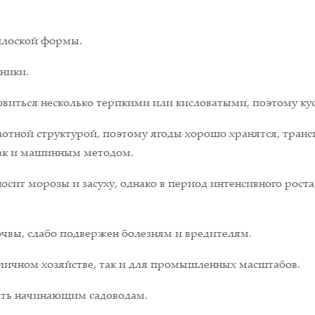
 плоской формы.
рники.
овиться несколько терпкими или кисловатыми, поэтому кус
лотной структурой, поэтому ягоды хорошо хранятся, тран
так и машинным методом.
сит морозы и засуху, однако в период интенсивного роста
очвы, слабо подвержен болезням и вредителям.
 личном хозяйстве, так и для промышленных масштабов.
ать начинающим садоводам.