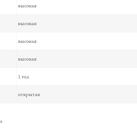
высокая
высокая
высокая
высокая
1 год
открытая
м
.