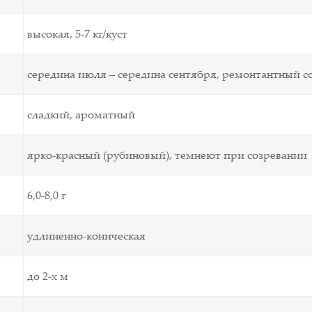
высокая, 5-7 кг/куст
середина июля – середина сентября, ремонтантный с
сладкий, ароматный
ярко-красный (рубиновый), темнеют при созревании
6,0-8,0 г
удлиненно-коническая
до 2-х м