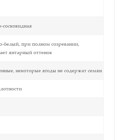
о-сосковидная
о-белый, при полном созревании,
ает янтарный оттенок
енные, некоторые ягоды не содержат семян
плотности