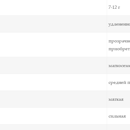
7-12 г
удлененн
прозрачн
приобрет
магкосем
средней 
мягкая
сильная