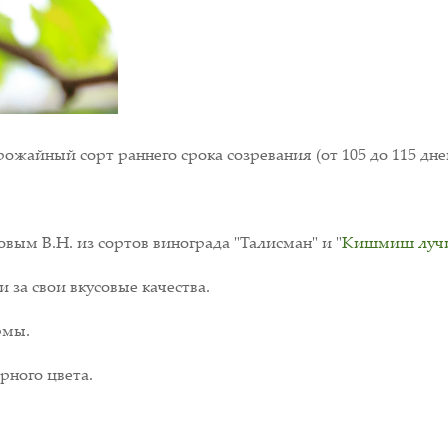
жайный сорт раннего срока созревания (от 105 до 115 дне
ым В.Н. из сортов винограда "Талисман" и "
Кишмиш луч
за свои вкусовые качества.
рмы.
рного цвета.